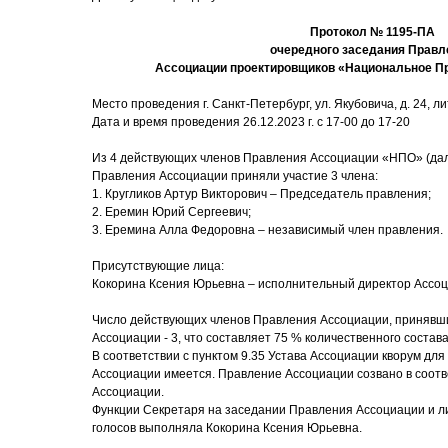
Протокол № 1195-ПА
очередного заседания Правл
Ассоциации проектировщиков «Национальное П
Место проведения г. Санкт-Петербург, ул. Якубовича, д. 24, лит
Дата и время проведения 26.12.2023 г. с 17-00 до 17-20
Из 4 действующих членов Правления Ассоциации «НПО» (дал
Правления Ассоциации приняли участие 3 члена:
1. Кругликов Артур Викторович – Председатель правления;
2. Еремин Юрий Сергеевич;
3. Еремина Алла Федоровна – независимый член правления.
Присутствующие лица:
Кокорина Ксения Юрьевна – исполнительный директор Ассоц
Число действующих членов Правления Ассоциации, принявши
Ассоциации - 3, что составляет 75 % количественного состав
В соответствии с пунктом 9.35 Устава Ассоциации кворум дл
Ассоциации имеется. Правление Ассоциации созвано в соответ
Ассоциации.
Функции Секретаря на заседании Правления Ассоциации и ли
голосов выполняла Кокорина Ксения Юрьевна.