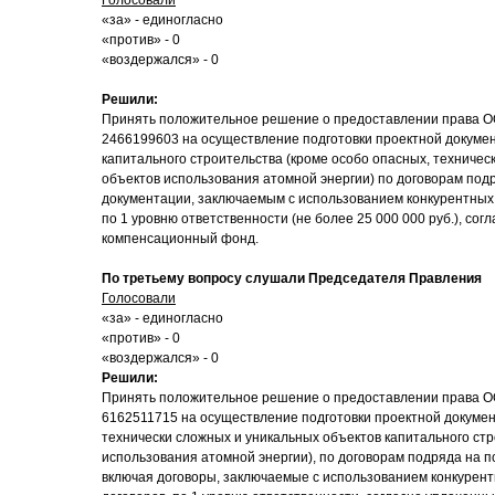
Голосовали
«за» - единогласно
«против» - 0
«воздержался» - 0
Решили:
Принять положительное решение о предоставлении права 
2466199603 на осуществление подготовки проектной докуме
капитального строительства (кроме особо опасных, техничес
объектов использования атомной энергии) по договорам подр
документации, заключаемым с использованием конкурентных 
по 1 уровню ответственности (не более 25 000 000 руб.), сог
компенсационный фонд.
По третьему вопросу слушали Председателя Правления
Голосовали
«за» - единогласно
«против» - 0
«воздержался» - 0
Решили:
Принять положительное решение о предоставлении права
6162511715 на осуществление подготовки проектной докуме
технически сложных и уникальных объектов капитального стр
использования атомной энергии), по договорам подряда на п
включая договоры, заключаемые с использованием конкурен