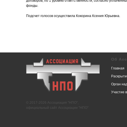
договоров, по 1 уровню ответственности, согласно уплачен
фонды.
Подсчет голосов осуществила Кокорина Ксения Юрьевна.
Об Ас
Главная
Раскрыти
Орган на
Участие 
© 2017-2026 Ассоциация "НПО",
официальный сайт Ассоциации "НПО"