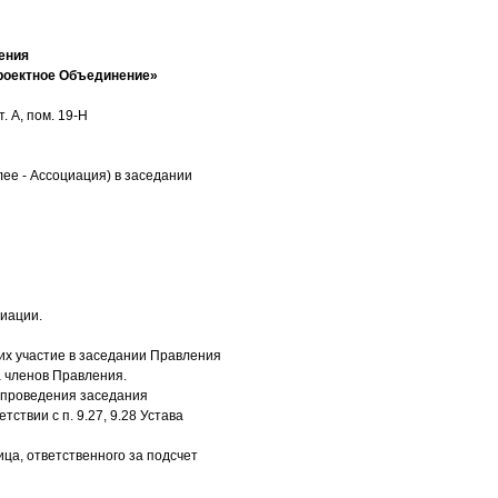
ения
роектное Объединение»
. А, пом. 19-Н
ее - Ассоциация) в заседании
иации.
х участие в заседании Правления
а членов Правления.
я проведения заседания
ствии с п. 9.27, 9.28 Устава
ца, ответственного за подсчет