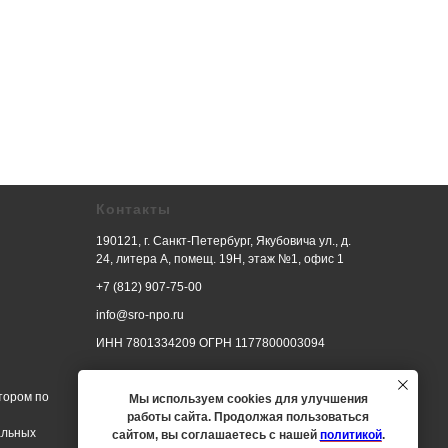
Контакты
190121, г. Санкт-Петербург, Якубовича ул., д.
24, литера А, помещ. 19Н, этаж №1, офис 1
+7 (812) 907-75-00
info@sro-npo.ru
ИНН 7801334209 ОГРН 1177800003094
тором по
Мы используем cookies для улучшения
работы сайта. Продолжая пользоваться
альных
сайтом, вы соглашаетесь с нашей
политикой
.