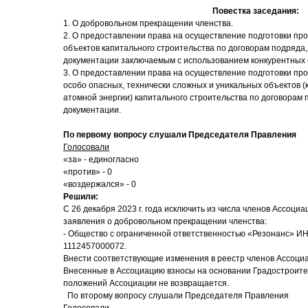
Повестка заседания:
1. О добровольном прекращении членства.
2. О предоставлении права на осуществление подготовки пр
объектов капитального строительства по договорам подряда,
документации заключаемым с использованием конкурентных 
3. О предоставлении права на осуществление подготовки пр
особо опасных, технически сложных и уникальных объектов 
атомной энергии) капитального строительства по договорам 
документации.
По первому вопросу слушали Председателя Правления
Голосовали
«за» - единогласно
«против» - 0
«воздержался» - 0
Решили:
С 26 декабря 2023 г. года исключить из числа членов Ассоц
заявления о добровольном прекращении членства:
- Общество с ограниченной ответственностью «Резонанс» И
1112457000072.
Внести соответствующие изменения в реестр членов Ассоци
Внесенные в Ассоциацию взносы на основании Градостроител
положений Ассоциации не возвращается.
По второму вопросу слушали Председателя Правления