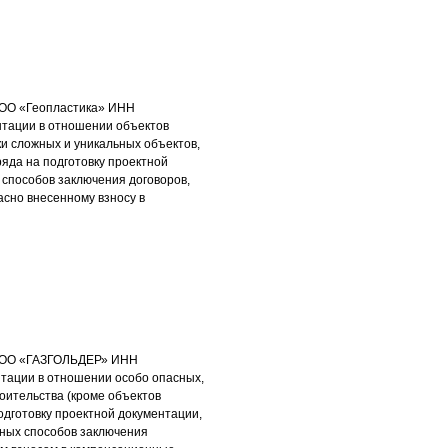
ООО «Геопластика» ИНН
нтации в отношении объектов
ки сложных и уникальных объектов,
яда на подготовку проектной
способов заключения договоров,
ласно внесенному взносу в
 ООО «ГАЗГОЛЬДЕР» ИНН
нтации в отношении особо опасных,
оительства (кроме объектов
одготовку проектной документации,
тных способов заключения