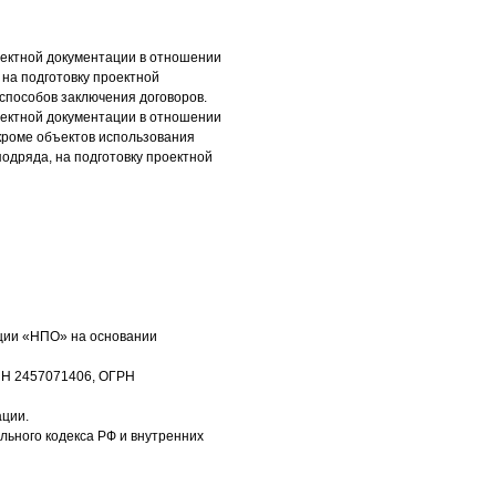
оектной документации в отношении
 на подготовку проектной
способов заключения договоров.
оектной документации в отношении
(кроме объектов использования
подряда, на подготовку проектной
иации «НПО» на основании
НН 2457071406, ОГРН
ации.
ьного кодекса РФ и внутренних