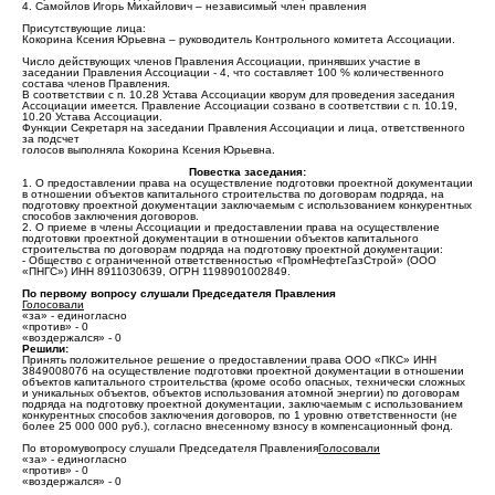
4. Самойлов Игорь Михайлович – независимый член правления
Присутствующие лица:
Кокорина Ксения Юрьевна – руководитель Контрольного комитета Ассоциации.
Число действующих членов Правления Ассоциации, принявших участие в
заседании Правления Ассоциации - 4, что составляет 100 % количественного
состава членов Правления.
В соответствии с п. 10.28 Устава Ассоциации кворум для проведения заседания
Ассоциации имеется. Правление Ассоциации созвано в соответствии с п. 10.19,
10.20 Устава Ассоциации.
Функции Секретаря на заседании Правления Ассоциации и лица, ответственного
за подсчет
голосов выполняла Кокорина Ксения Юрьевна.
Повестка заседания:
1. О предоставлении права на осуществление подготовки проектной документации
в отношении объектов капитального строительства по договорам подряда, на
подготовку проектной документации заключаемым с использованием конкурентных
способов заключения договоров.
2. О приеме в члены Ассоциации и предоставлении права на осуществление
подготовки проектной документации в отношении объектов капитального
строительства по договорам подряда на подготовку проектной документации:
- Общество с ограниченной ответственностью «ПромНефтеГазСтрой» (ООО
«ПНГС») ИНН 8911030639, ОГРН 1198901002849.
По первому вопросу слушали Председателя Правления
Голосовали
«за» - единогласно
«против» - 0
«воздержался» - 0
Решили:
Принять положительное решение о предоставлении права ООО «ПКС» ИНН
3849008076 на осуществление подготовки проектной документации в отношении
объектов капитального строительства (кроме особо опасных, технически сложных
и уникальных объектов, объектов использования атомной энергии) по договорам
подряда на подготовку проектной документации, заключаемым с использованием
конкурентных способов заключения договоров, по 1 уровню ответственности (не
более 25 000 000 руб.), согласно внесенному взносу в компенсационный фонд.
По второмувопросу слушали Председателя Правления
Голосовали
«за» - единогласно
«против» - 0
«воздержался» - 0