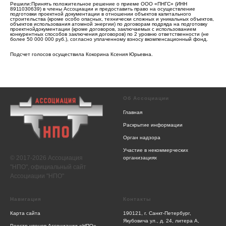
Решили:Принять положительное решение о приеме ООО «ПНГС» (ИНН
8911030639) в члены Ассоциации и предоставить право на осуществление
подготовки проектной документации в отношении объектов капитального
строительства (кроме особо опасных, технически сложных и уникальных объектов,
объектов использования атомной энергии) по договорам подряда на подготовку
проектнойдокументации (кроме договоров, заключаемых с использованием
конкурентных способов заключения договоров) по 2 уровню ответственности (не
более 50 000 000 руб.), согласно уплаченному взносу вкомпенсационный фонд.
Подсчет голосов осуществила Кокорина Ксения Юрьевна.
Об Ассоциации
Главная
Раскрытие информации
Орган надзора
Участие в некоммерческих
© 2017-2026 Ассоциация
организациях
"НПО", официальный сайт
Ассоциации "НПО"
Навигация
Контакты
Карта сайта
190121, г. Санкт-Петербург,
Якубовича ул., д. 24, литера А,
Реестр членов Ассоциации «НПО»