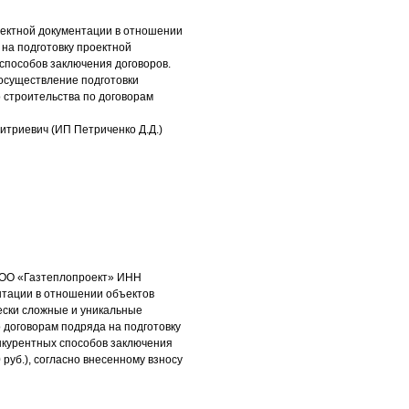
оектной документации в отношении
 на подготовку проектной
способов заключения договоров.
 осуществление подготовки
 строительства по договорам
триевич (ИП Петриченко Д.Д.)
ООО «Газтеплопроект» ИНН
нтации в отношении объектов
ески сложные и уникальные
 договорам подряда на подготовку
нкурентных способов заключения
 руб.), согласно внесенному взносу