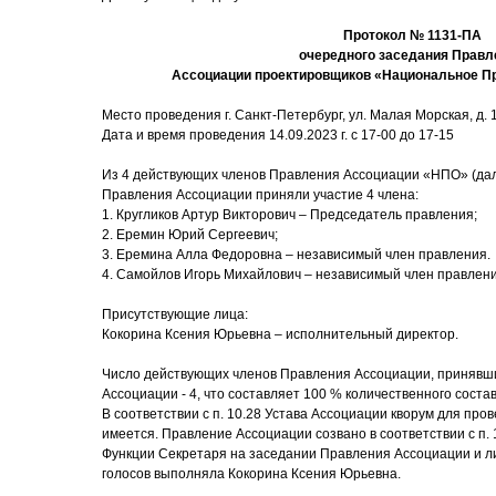
Протокол № 1131-ПА
очередного заседания Правл
Ассоциации проектировщиков «Национальное П
Место проведения г. Санкт-Петербург, ул. Малая Морская, д. 17
Дата и время проведения 14.09.2023 г. с 17-00 до 17-15
Из 4 действующих членов Правления Ассоциации «НПО» (дал
Правления Ассоциации приняли участие 4 члена:
1. Кругликов Артур Викторович – Председатель правления;
2. Еремин Юрий Сергеевич;
3. Еремина Алла Федоровна – независимый член правления.
4. Самойлов Игорь Михайлович – независимый член правлен
Присутствующие лица:
Кокорина Ксения Юрьевна – исполнительный директор.
Число действующих членов Правления Ассоциации, принявши
Ассоциации - 4, что составляет 100 % количественного соста
В соответствии с п. 10.28 Устава Ассоциации кворум для пр
имеется. Правление Ассоциации созвано в соответствии с п. 
Функции Секретаря на заседании Правления Ассоциации и ли
голосов выполняла Кокорина Ксения Юрьевна.