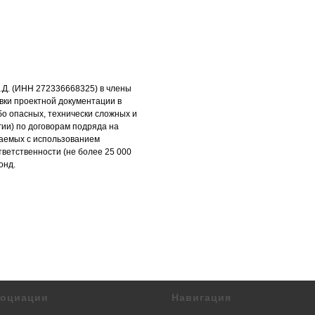
Д. (ИНН 272336668325) в члены
вки проектной документации в
бо опасных, технически сложных и
гии) по договорам подряда на
чаемых с использованием
тветственности (не более 25 000
онд.
социации
Навигация