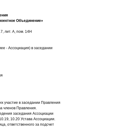
ения
роектное Объединение»
, лит. А, пом. 14Н
ее - Ассоциация) в заседании
ия
х участие в заседании Правления
ва членов Правления.
оведения заседания Ассоциации
10.19, 10.20 Устава Ассоциации.
ца, ответственного за подсчет