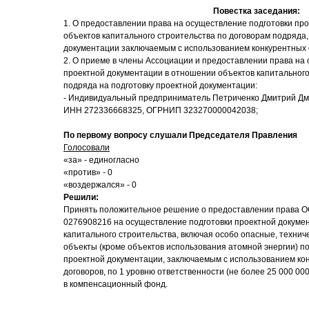
Повестка заседания:
1. О предоставлении права на осуществление подготовки пр
объектов капитального строительства по договорам подряда,
документации заключаемым с использованием конкурентных 
2. О приеме в члены Ассоциации и предоставлении права на
проектной документации в отношении объектов капитального
подряда на подготовку проектной документации:
- Индивидуальный предприниматель Петриченко Дмитрий Дми
ИНН 272336668325, ОГРНИП 323270000042038;
По первому вопросу слушали Председателя Правления
Голосовали
«за» - единогласно
«против» - 0
«воздержался» - 0
Решили:
Принять положительное решение о предоставлении права 
0276908216 на осуществление подготовки проектной докуме
капитального строительства, включая особо опасные, технич
объекты (кроме объектов использования атомной энергии) по
проектной документации, заключаемым с использованием ко
договоров, по 1 уровню ответственности (не более 25 000 000
в компенсационный фонд.