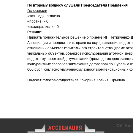
По второму вопросу слушали Председателя Правления
Голосовали
«за» - единогласно
«против» - 0
«воздержался» - 0
Решили:
Принять положительное решение о приеме ИП Петриченко Д.
Ассоциации и предоставить право на осуществление подгото
отношении объектов капитального строительства (кроме осо
уникальных объектов, объектов использования атомной энер
подготовку проектнойдокументации (кроме договоров, заклю
конкурентных способов заключения договоров) по 1 уровню о
000 руб.), согласно уплаченному взносу вкомпенсационный ф
Подсчет голосов осуществила Кокорина Ксения Юрьевна.
Об Ас