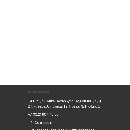
Контакты
190121, г. Санкт-Петербург, Якубовича ул., д.
24, литера А, помещ. 19Н, этаж №1, офис 1
+7 (812) 907-75-00
info@sro-npo.ru