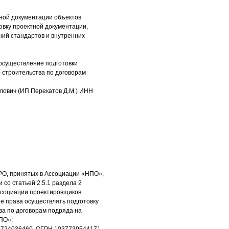
тной документации объектов
овку проектной документации,
ний стандартов и внутренних
 осуществление подготовки
 строительства по договорам
лович (ИП Перекатов Д.М.) ИНН
РО, принятых в Ассоциации «НПО»,
 со статьей 2.5.1 раздела 2
ссоциации проектировщиков
 права осуществлять подготовку
ва по договорам подряда на
ПО»: