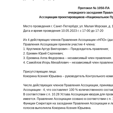
Протокол № 1050-ПА
очередного заседания Правл
Ассоциации проектировщиков «Национальное П
Место проведения г. Санкт-Петербург, ул. Малая Морская, д. 17
Дата и время проведения 10.05.2023 г. с 17-00 до 17-20
Из 4 действующих членов Правления Ассоциации «НПО» (дал
Правления Ассоциации приняли участие 4 члена:
1. Кругликов Артур Викторович – Председатель правления;
2. Еремин Юрий Сергеевич;
3. Еремина Алла Федоровна – независимый член правления.
4. Самойлов Игорь Михайлович – независимый член правлен
Присутствующие лица:
Кокорина Ксения Юрьевна – руководитель Контрольного коми
Число действующих членов Правления Ассоциации, принявши
Ассоциации - 4, что составляет 100 % количественного соста
В соответствии с п. 10.28 Устава Ассоциации кворум для пр
имеется. Правление Ассоциации созвано в соответствии с п. 
Функции Секретаря на заседании Правления Ассоциации и ли
голосов выполняла Кокорина Ксения Юрьевна.