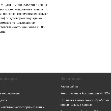
.М. (ИНН 772603535660) в члены
вки проектной документации в
бо опасных, технически сложных и
гии) по договорам подряда на
чаемых с использованием
тветственности (не более 25 000
онд.
социации
Навигация
Карта сайта
е информации
Реестр членов Ассоциации «НПО»
дзора
Политика в отношении обработки
персональных данных
в некоммерческих организациях