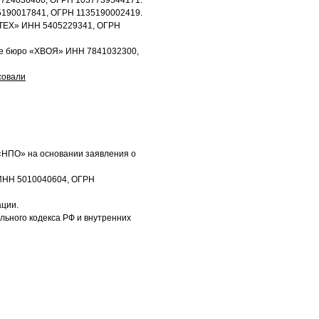
7724036460, ОГРН 1037739544171.
5190017841, ОГРН 1135190002419.
НТЕХ» ИНН 5405229341, ОГРН
ное бюро «ХВОЯ» ИНН 7841032300,
совали
и «НПО» на основании заявления о
 ИНН 5010040604, ОГРН
ации.
ьного кодекса РФ и внутренних