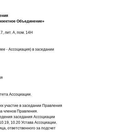
ения
роектное Объединение»
, лит. А, пом. 14Н
ее - Ассоциация) в заседании
ия
тета Ассоциации.
х участие в заседании Правления
ва членов Правления.
оведения заседания Ассоциации
10.19, 10.20 Устава Ассоциации.
ца, ответственного за подсчет