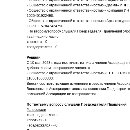
- Общество с ограниченной ответственностью «Айрис» ИНН 
- Общество с ограниченной ответственностью «Дасми» ИНН 
- Общество с ограниченной ответственностью «Компания И
1025401922490.
- Общество с ограниченной ответственностью «Архитектур
ОГРН 1157847424790.
По второмувопросу слушали Председателя Правления
Голо
«за» - единогласно
«против» - 0
«воздержался» - 0
Решили:
С 10 мая 2023 г. года исключить из числа членов Ассоциаци
добровольном прекращении членства:
- Общество с ограниченной ответственностью «СЕТЕТЕРМ»
1105010000303.
Внести соответствующие изменения в реестр членов Ассоци
Внесенные в Ассоциацию взносы на основании Градостроител
положений Ассоциации не возвращается.
По третьему вопросу слушали Председателя Правления
Голосовали
«за» - единогласно
«против» - 0
«воздержался» - 0