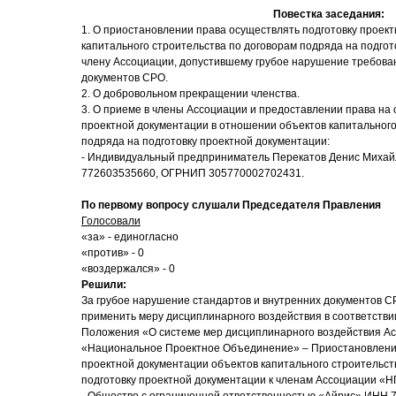
Повестка заседания:
1. О приостановлении права осуществлять подготовку проек
капитального строительства по договорам подряда на подгот
члену Ассоциации, допустившему грубое нарушение требова
документов СРО.
2. О добровольном прекращении членства.
3. О приеме в члены Ассоциации и предоставлении права на
проектной документации в отношении объектов капитального
подряда на подготовку проектной документации:
- Индивидуальный предприниматель Перекатов Денис Михай
772603535660, ОГРНИП 305770002702431.
По первому вопросу слушали Председателя Правления
Голосовали
«за» - единогласно
«против» - 0
«воздержался» - 0
Решили:
За грубое нарушение стандартов и внутренних документов С
применить меру дисциплинарного воздействия в соответствии
Положения «О системе мер дисциплинарного воздействия А
«Национальное Проектное Объединение» – Приостановление
проектной документации объектов капитального строительст
подготовку проектной документации к членам Ассоциации «Н