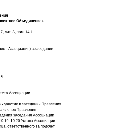
ения
роектное Объединение»
, лит. А, пом. 14Н
ее - Ассоциация) в заседании
ия
тета Ассоциации.
х участие в заседании Правления
ва членов Правления.
оведения заседания Ассоциации
10.19, 10.20 Устава Ассоциации.
ца, ответственного за подсчет