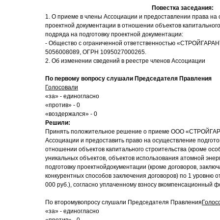
Повестка заседания:
1. О приеме в члены Ассоциации и предоставлении права на
проектной документации в отношении объектов капитального
подряда на подготовку проектной документации:
- Общество с ограниченной ответственностью «СТРОЙГАР
5056008089, ОГРН 1095027000265.
2. Об изменении сведений в реестре членов Ассоциации
По первому вопросу слушали Председателя Правления
Голосовали
«за» - единогласно
«против» - 0
«воздержался» - 0
Решили:
Принять положительное решение о приеме ООО «СТРОЙГАР
Ассоциации и предоставить право на осуществление подгото
отношении объектов капитального строительства (кроме осо
уникальных объектов, объектов использования атомной энер
подготовку проектнойдокументации (кроме договоров, заклю
конкурентных способов заключения договоров) по 1 уровню о
000 руб.), согласно уплаченному взносу вкомпенсационный ф
По второмувопросу слушали Председателя Правления
Голос
«за» - единогласно