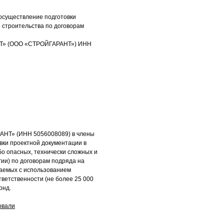
 осуществление подготовки
 строительства по договорам
АНТ» (ООО «СТРОЙГАРАНТ») ИНН
АНТ» (ИНН 5056008089) в члены
вки проектной документации в
бо опасных, технически сложных и
гии) по договорам подряда на
чаемых с использованием
тветственности (не более 25 000
онд.
овали