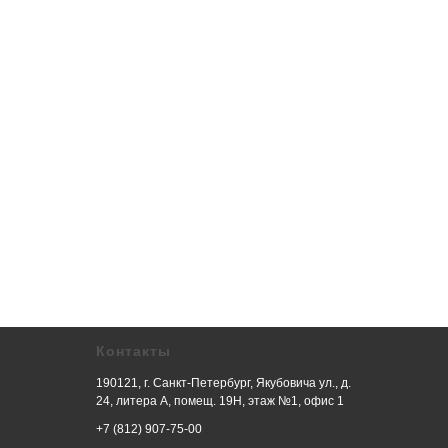
Контакты
190121, г. Санкт-Петербург, Якубовича ул., д.
24, литера А, помещ. 19Н, этаж №1, офис 1
+7 (812) 907-75-00