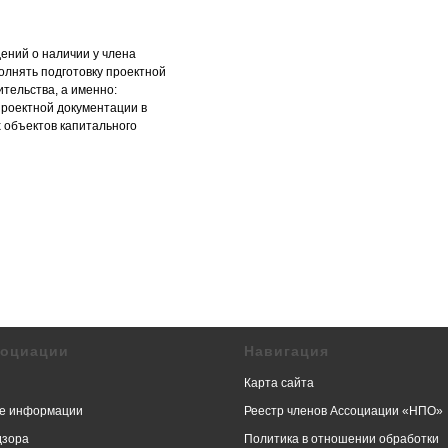
ений о наличии у члена
лнять подготовку проектной
тельства, а именно:
проектной документации в
 объектов капитального
социации
Навигация
Карта сайта
е информации
Реестр членов Ассоциации «НПО»
дзора
Политика в отношении обработки