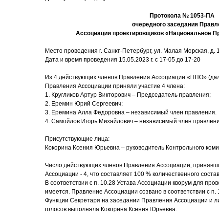
Протокола № 1053-ПА
очередного заседания Правл
Ассоциации проектировщиков «Национальное П
Место проведения г. Санкт-Петербург, ул. Малая Морская, д. 17
Дата и время проведения 15.05.2023 г. с 17-05 до 17-20
Из 4 действующих членов Правления Ассоциации «НПО» (дал
Правления Ассоциации приняли участие 4 члена:
1. Кругликов Артур Викторович – Председатель правления;
2. Еремин Юрий Сергеевич;
3. Еремина Алла Федоровна – независимый член правления.
4. Самойлов Игорь Михайлович – независимый член правлен
Присутствующие лица:
Кокорина Ксения Юрьевна – руководитель Контрольного коми
Число действующих членов Правления Ассоциации, принявши
Ассоциации - 4, что составляет 100 % количественного соста
В соответствии с п. 10.28 Устава Ассоциации кворум для пр
имеется. Правление Ассоциации созвано в соответствии с п. 
Функции Секретаря на заседании Правления Ассоциации и ли
голосов выполняла Кокорина Ксения Юрьевна.