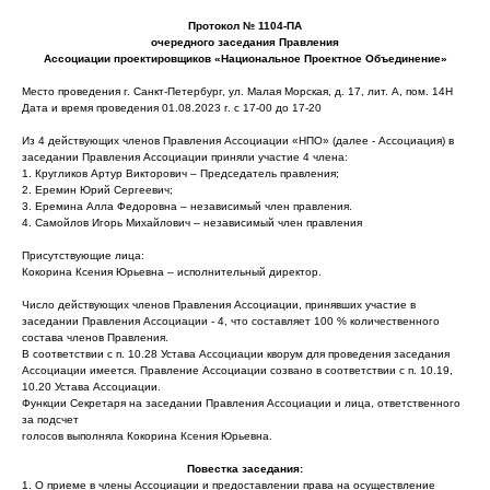
Протокол № 1104-ПА
очередного заседания Правления
Ассоциации проектировщиков «Национальное Проектное Объединение»
Место проведения г. Санкт-Петербург, ул. Малая Морская, д. 17, лит. А, пом. 14Н
Дата и время проведения 01.08.2023 г. с 17-00 до 17-20
Из 4 действующих членов Правления Ассоциации «НПО» (далее - Ассоциация) в
заседании Правления Ассоциации приняли участие 4 члена:
1. Кругликов Артур Викторович – Председатель правления;
2. Еремин Юрий Сергеевич;
3. Еремина Алла Федоровна – независимый член правления.
4. Самойлов Игорь Михайлович – независимый член правления
Присутствующие лица:
Кокорина Ксения Юрьевна – исполнительный директор.
Число действующих членов Правления Ассоциации, принявших участие в
заседании Правления Ассоциации - 4, что составляет 100 % количественного
состава членов Правления.
В соответствии с п. 10.28 Устава Ассоциации кворум для проведения заседания
Ассоциации имеется. Правление Ассоциации созвано в соответствии с п. 10.19,
10.20 Устава Ассоциации.
Функции Секретаря на заседании Правления Ассоциации и лица, ответственного
за подсчет
голосов выполняла Кокорина Ксения Юрьевна.
Повестка заседания:
1. О приеме в члены Ассоциации и предоставлении права на осуществление