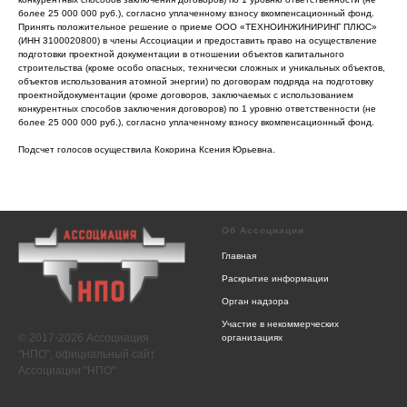
более 25 000 000 руб.), согласно уплаченному взносу вкомпенсационный фонд.
Принять положительное решение о приеме ООО «ТЕХНОИНЖИНИРИНГ ПЛЮС»
(ИНН 3100020800) в члены Ассоциации и предоставить право на осуществление
подготовки проектной документации в отношении объектов капитального
строительства (кроме особо опасных, технически сложных и уникальных объектов,
объектов использования атомной энергии) по договорам подряда на подготовку
проектнойдокументации (кроме договоров, заключаемых с использованием
конкурентных способов заключения договоров) по 1 уровню ответственности (не
более 25 000 000 руб.), согласно уплаченному взносу вкомпенсационный фонд.
Подсчет голосов осуществила Кокорина Ксения Юрьевна.
Об Ассоциации
Главная
Раскрытие информации
Орган надзора
Участие в некоммерческих
© 2017-2026 Ассоциация
организациях
"НПО", официальный сайт
Ассоциации "НПО"