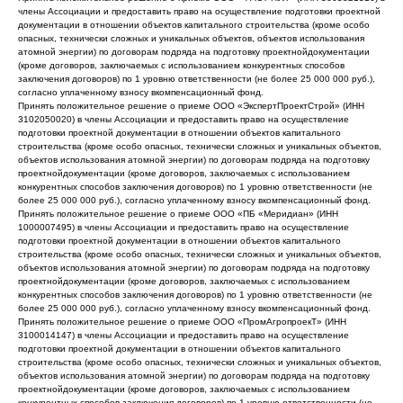
члены Ассоциации и предоставить право на осуществление подготовки проектной
документации в отношении объектов капитального строительства (кроме особо
опасных, технически сложных и уникальных объектов, объектов использования
атомной энергии) по договорам подряда на подготовку проектнойдокументации
(кроме договоров, заключаемых с использованием конкурентных способов
заключения договоров) по 1 уровню ответственности (не более 25 000 000 руб.),
согласно уплаченному взносу вкомпенсационный фонд.
Принять положительное решение о приеме ООО «ЭкспертПроектСтрой» (ИНН
3102050020) в члены Ассоциации и предоставить право на осуществление
подготовки проектной документации в отношении объектов капитального
строительства (кроме особо опасных, технически сложных и уникальных объектов,
объектов использования атомной энергии) по договорам подряда на подготовку
проектнойдокументации (кроме договоров, заключаемых с использованием
конкурентных способов заключения договоров) по 1 уровню ответственности (не
более 25 000 000 руб.), согласно уплаченному взносу вкомпенсационный фонд.
Принять положительное решение о приеме ООО «ПБ «Меридиан» (ИНН
1000007495) в члены Ассоциации и предоставить право на осуществление
подготовки проектной документации в отношении объектов капитального
строительства (кроме особо опасных, технически сложных и уникальных объектов,
объектов использования атомной энергии) по договорам подряда на подготовку
проектнойдокументации (кроме договоров, заключаемых с использованием
конкурентных способов заключения договоров) по 1 уровню ответственности (не
более 25 000 000 руб.), согласно уплаченному взносу вкомпенсационный фонд.
Принять положительное решение о приеме ООО «ПромАгропроекТ» (ИНН
3100014147) в члены Ассоциации и предоставить право на осуществление
подготовки проектной документации в отношении объектов капитального
строительства (кроме особо опасных, технически сложных и уникальных объектов,
объектов использования атомной энергии) по договорам подряда на подготовку
проектнойдокументации (кроме договоров, заключаемых с использованием
конкурентных способов заключения договоров) по 1 уровню ответственности (не