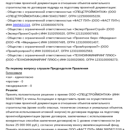
подготовки проектной документации в отношении объектов капитального
строительства по договорам подряда на подготовку проектной документации:
- Общество с ограниченной ответственностью «СПЕЦСТРОЙМОНТАЖ» (ООО
«СПЕЦСТРОЙМОНТАЖ») ИНН 5040176867, ОГРН 1225000005229;
- Общество с ограниченной ответственностью «ФАСТ ПУЛ» (ООО «ФАСТ ПУЛ»)
ИНН
3665821316
, ОГРН 1233600007079;
- Общество с ограниченной ответственностью «ЭкспертПроектСтрой» (ООО
«ЭкспертПроектСтрой») ИНН 3102050020, ОГРН 1213100007493;
- Общество с ограниченной ответственностью «Проектное бюро «Меридиан»
(ООО «ПБ «Меридиан») ИНН 1000007495, ОГРН 1231000001407;
- Общество с ограниченной ответственностью «ПромАгропроекТ» (ООО
«ПромАгропроекТ») ИНН 3100014147, ОГРН 1233100002563;
- Общество с ограниченной ответственностью «ТЕХНОИНЖИНИРИНГ ПЛЮС»
(ООО «ТЕХНОИНЖИНИРИНГ ПЛЮС») ИНН 3100020800, ОГРН 1233100009273;
По первому вопросу слушали Председателя Правления
Голосовали
«за» - единогласно
«против» - 0
«воздержался» - 0
Решили:
Принять положительное решение о приеме ООО «СПЕЦСТРОЙМОНТАЖ» (ИНН
5040176867) в члены Ассоциации и предоставить право на осуществление
подготовки проектной документации в отношении объектов капитального
строительства (кроме особо опасных, технически сложных и уникальных объектов,
объектов использования атомной энергии) по договорам подряда на подготовку
проектнойдокументации (кроме договоров, заключаемых с использованием
конкурентных способов заключения договоров) по 1 уровню ответственности (не
более 25 000 000 руб.), согласно уплаченному взносу вкомпенсационный фонд.
Принять положительное решение о приеме ООО «ФАСТ ПУЛ» (ИНН 3665821316) в