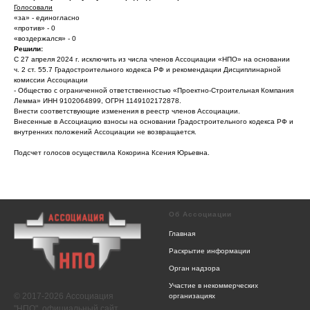
Голосовали
«за» - единогласно
«против» - 0
«воздержался» - 0
Решили:
С 27 апреля 2024 г. исключить из числа членов Ассоциации «НПО» на основании
ч. 2 ст. 55.7 Градостроительного кодекса РФ и рекомендации Дисциплинарной
комиссии Ассоциации
- Общество с ограниченной ответственностью «Проектно-Строительная Компания
Лемма» ИНН 9102064899, ОГРН 1149102172878.
Внести соответствующие изменения в реестр членов Ассоциации.
Внесенные в Ассоциацию взносы на основании Градостроительного кодекса РФ и
внутренних положений Ассоциации не возвращается.
Подсчет голосов осуществила Кокорина Ксения Юрьевна.
Об Ассоциации
Главная
Раскрытие информации
Орган надзора
Участие в некоммерческих
© 2017-2026 Ассоциация
организациях
"НПО", официальный сайт