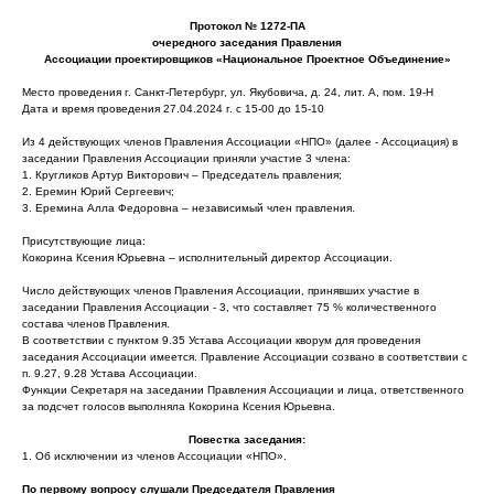
Протокол № 1272-ПА
очередного заседания Правления
Ассоциации проектировщиков «Национальное Проектное Объединение»
Место проведения г. Санкт-Петербург, ул. Якубовича, д. 24, лит. А, пом. 19-Н
Дата и время проведения 27.04.2024 г. с 15-00 до 15-10
Из 4 действующих членов Правления Ассоциации «НПО» (далее - Ассоциация) в
заседании Правления Ассоциации приняли участие 3 члена:
1. Кругликов Артур Викторович – Председатель правления;
2. Еремин Юрий Сергеевич;
3. Еремина Алла Федоровна – независимый член правления.
Присутствующие лица:
Кокорина Ксения Юрьевна – исполнительный директор Ассоциации.
Число действующих членов Правления Ассоциации, принявших участие в
заседании Правления Ассоциации - 3, что составляет 75 % количественного
состава членов Правления.
В соответствии с пунктом 9.35 Устава Ассоциации кворум для проведения
заседания Ассоциации имеется. Правление Ассоциации созвано в соответствии с
п. 9.27, 9.28 Устава Ассоциации.
Функции Секретаря на заседании Правления Ассоциации и лица, ответственного
за подсчет голосов выполняла Кокорина Ксения Юрьевна.
Повестка заседания:
1. Об исключении из членов Ассоциации «НПО».
По первому вопросу слушали Председателя Правления