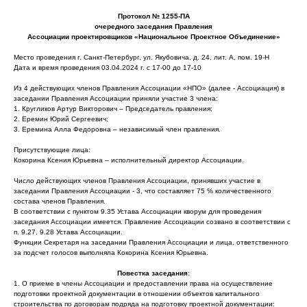
Протокол № 1255-ПА
очередного заседания Правления
Ассоциации проектировщиков «Национальное Проектное Объединение»
Место проведения г. Санкт-Петербург, ул. Якубовича, д. 24, лит. А, пом. 19-Н
Дата и время проведения 03.04.2024 г. с 17-00 до 17-10
Из 4 действующих членов Правления Ассоциации «НПО» (далее - Ассоциация) в
заседании Правления Ассоциации приняли участие 3 члена:
1. Кругликов Артур Викторович – Председатель правления;
2. Еремин Юрий Сергеевич;
3. Еремина Алла Федоровна – независимый член правления.
Присутствующие лица:
Кокорина Ксения Юрьевна – исполнительный директор Ассоциации.
Число действующих членов Правления Ассоциации, принявших участие в
заседании Правления Ассоциации - 3, что составляет 75 % количественного
состава членов Правления.
В соответствии с пунктом 9.35 Устава Ассоциации кворум для проведения
заседания Ассоциации имеется. Правление Ассоциации созвано в соответствии с
п. 9.27, 9.28 Устава Ассоциации.
Функции Секретаря на заседании Правления Ассоциации и лица, ответственного
за подсчет голосов выполняла Кокорина Ксения Юрьевна.
Повестка заседания:
1. О приеме в члены Ассоциации и предоставлении права на осуществление
подготовки проектной документации в отношении объектов капитального
строительства по договорам подряда на подготовку проектной документации: