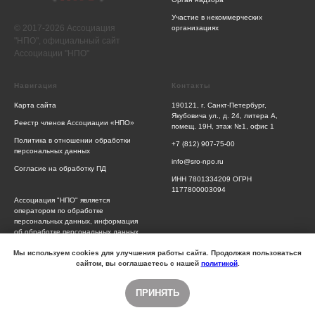
Участие в некоммерческих
© 2017-2026 Ассоциация
организациях
"НПО", официальный сайт
Ассоциации "НПО"
Навигация
Контакты
Карта сайта
190121, г. Санкт-Петербург,
Якубовича ул., д. 24, литера А,
Реестр членов Ассоциации «НПО»
помещ. 19Н, этаж №1, офис 1
Политика в отношении обработки
+7 (812) 907-75-00
персональных данных
info@sro-npo.ru
Согласие на обработку ПД
ИНН 7801334209 ОГРН
1177800003094
Ассоциация "НПО" является
оператором по обработке
персональных данных, информация
об обработке персональных данных
и сведения о реализуемых
требованиях к защите персональных
Мы используем cookies для улучшения работы сайта. Продолжая пользоваться
данных отражены в Политике
сайтом, вы соглашаетесь с нашей
политикой
.
обработки персональных данных
ПРИНЯТЬ