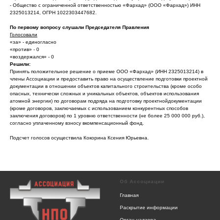
- Общество с ограниченной ответственностью «Фархад» (ООО «Фархад») ИНН
2325013214, ОГРН 1022303447682.
По первому вопросу слушали Председателя Правления
Голосовали
«за» - единогласно
«против» - 0
«воздержался» - 0
Решили:
Принять положительное решение о приеме ООО «Фархад» (ИНН 2325013214) в
члены Ассоциации и предоставить право на осуществление подготовки проектной
документации в отношении объектов капитального строительства (кроме особо
опасных, технически сложных и уникальных объектов, объектов использования
атомной энергии) по договорам подряда на подготовку проектнойдокументации
(кроме договоров, заключаемых с использованием конкурентных способов
заключения договоров) по 1 уровню ответственности (не более 25 000 000 руб.),
согласно уплаченному взносу вкомпенсационный фонд.
Подсчет голосов осуществила Кокорина Ксения Юрьевна.
Об Ассоциации
Главная
Раскрытие информации
Орган надзора