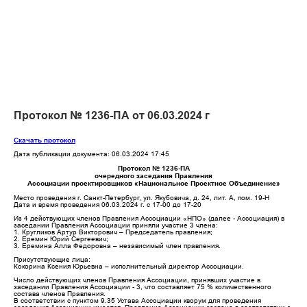
Протокол № 1236-ПА от 06.03.2024 г
Скачать протокол
Дата публикации документа: 06.03.2024 17:45
Протокол № 1236-ПА
очередного заседания Правления
Ассоциации проектировщиков «Национальное Проектное Объединение»
Место проведения г. Санкт-Петербург, ул. Якубовича, д. 24, лит. А, пом. 19-Н
Дата и время проведения 06.03.2024 г. с 17-00 до 17-20
Из 4 действующих членов Правления Ассоциации «НПО» (далее - Ассоциация) в
заседании Правления Ассоциации приняли участие 3 члена:
1. Кругликов Артур Викторович – Председатель правления;
2. Еремин Юрий Сергеевич;
3. Еремина Алла Федоровна – независимый член правления.
Присутствующие лица:
Кокорина Ксения Юрьевна – исполнительный директор Ассоциации.
Число действующих членов Правления Ассоциации, принявших участие в
заседании Правления Ассоциации - 3, что составляет 75 % количественного
состава членов Правления.
В соответствии с пунктом 9.35 Устава Ассоциации кворум для проведения