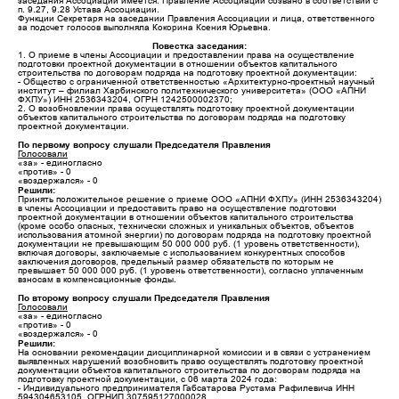
заседания Ассоциации имеется. Правление Ассоциации созвано в соответствии с
п. 9.27, 9.28 Устава Ассоциации.
Функции Секретаря на заседании Правления Ассоциации и лица, ответственного
за подсчет голосов выполняла Кокорина Ксения Юрьевна.
Повестка заседания:
1. О приеме в члены Ассоциации и предоставлении права на осуществление
подготовки проектной документации в отношении объектов капитального
строительства по договорам подряда на подготовку проектной документации:
- Общество с ограниченной ответственностью «Архитектурно-проектный научный
институт – филиал Харбинского политехнического университета» (ООО «АПНИ
ФХПУ») ИНН 2536343204, ОГРН 1242500002370;
2. О возобновлении права осуществлять подготовку проектной документации
объектов капитального строительства по договорам подряда на подготовку
проектной документации.
По первому вопросу слушали Председателя Правления
Голосовали
«за» - единогласно
«против» - 0
«воздержался» - 0
Решили:
Принять положительное решение о приеме ООО «АПНИ ФХПУ» (ИНН 2536343204)
в члены Ассоциации и предоставить право на осуществление подготовки
проектной документации в отношении объектов капитального строительства
(кроме особо опасных, технически сложных и уникальных объектов, объектов
использования атомной энергии) по договорам подряда на подготовку проектной
документации не превышающим 50 000 000 руб. (1 уровень ответственности),
включая договоры, заключаемые с использованием конкурентных способов
заключения договоров, предельный размер обязательств по которым не
превышает 50 000 000 руб. (1 уровень ответственности), согласно уплаченным
взносам в компенсационные фонды.
По второму вопросу слушали Председателя Правления
Голосовали
«за» - единогласно
«против» - 0
«воздержался» - 0
Решили:
На основании рекомендации дисциплинарной комиссии и в связи с устранением
выявленных нарушений возобновить право осуществлять подготовку проектной
документации объектов капитального строительства по договорам подряда на
подготовку проектной документации, с 06 марта 2024 года:
- Индивидуального предпринимателя Габсатарова Рустама Рафилевича ИНН
594304653105, ОГРНИП 307595127000028.