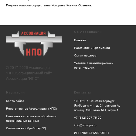
Подсчет голосов осуществила Кокорина Ксения Юрьевна.
Об Ассоциации
Главная
Раскрытие информации
Орган надзора
Участие в некоммерческих
© 2017-2026 Ассоциация
организациях
"НПО", официальный сайт
Ассоциации "НПО"
Навигация
Контакты
Карта сайта
190121, г. Санкт-Петербург,
Якубовича ул., д. 24, литера А,
Реестр членов Ассоциации «НПО»
помещ. 19Н, этаж №1, офис 1
Политика в отношении обработки
+7 (812) 907-75-00
персональных данных
info@sro-npo.ru
Согласие на обработку ПД
ИНН 7801334209 ОГРН