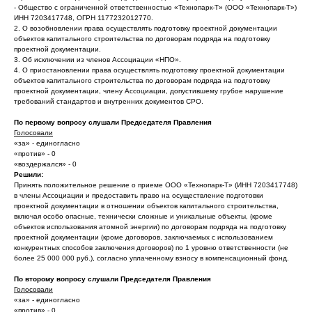
- Общество с ограниченной ответственностью «Технопарк-Т» (ООО «Технопарк-Т»)
ИНН 7203417748, ОГРН 1177232012770.
2. О возобновлении права осуществлять подготовку проектной документации
объектов капитального строительства по договорам подряда на подготовку
проектной документации.
3. Об исключении из членов Ассоциации «НПО».
4. О приостановлении права осуществлять подготовку проектной документации
объектов капитального строительства по договорам подряда на подготовку
проектной документации, члену Ассоциации, допустившему грубое нарушение
требований стандартов и внутренних документов СРО.
По первому вопросу слушали Председателя Правления
Голосовали
«за» - единогласно
«против» - 0
«воздержался» - 0
Решили:
Принять положительное решение о приеме ООО «Технопарк-Т» (ИНН 7203417748)
в члены Ассоциации и предоставить право на осуществление подготовки
проектной документации в отношении объектов капитального строительства,
включая особо опасные, технически сложные и уникальные объекты, (кроме
объектов использования атомной энергии) по договорам подряда на подготовку
проектной документации (кроме договоров, заключаемых с использованием
конкурентных способов заключения договоров) по 1 уровню ответственности (не
более 25 000 000 руб.), согласно уплаченному взносу в компенсационный фонд.
По второму вопросу слушали Председателя Правления
Голосовали
«за» - единогласно
«против» - 0