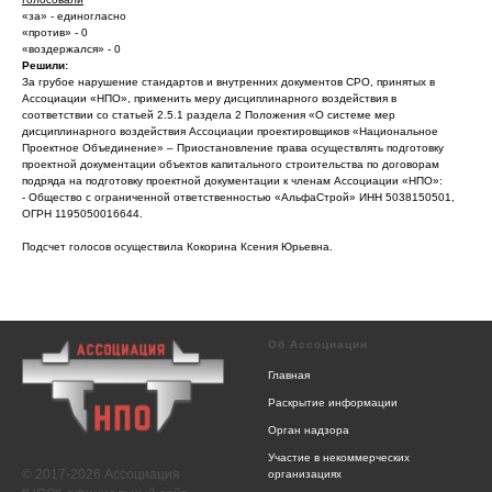
«за» - единогласно
«против» - 0
«воздержался» - 0
Решили:
За грубое нарушение стандартов и внутренних документов СРО, принятых в
Ассоциации «НПО», применить меру дисциплинарного воздействия в
соответствии со статьей 2.5.1 раздела 2 Положения «О системе мер
дисциплинарного воздействия Ассоциации проектировщиков «Национальное
Проектное Объединение» – Приостановление права осуществлять подготовку
проектной документации объектов капитального строительства по договорам
подряда на подготовку проектной документации к членам Ассоциации «НПО»:
- Общество с ограниченной ответственностью «АльфаСтрой» ИНН 5038150501,
ОГРН 1195050016644.
Подсчет голосов осуществила Кокорина Ксения Юрьевна.
Об Ассоциации
Главная
Раскрытие информации
Орган надзора
Участие в некоммерческих
© 2017-2026 Ассоциация
организациях