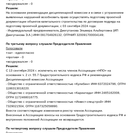
«воздержался» - 0
Решили:
На основании рекомендации дисциплинарной комиссии и в связи с устранением
выявленных нарушений возобновить право осуществлять подготовку проектной
документации объектов капитального строительства по договорам подряда на
подготовку проектной документации, с 03 сентября 2024 года:
- Индивидуальный предприниматель Джегутанова Эльмира Альбертовна (ИП
Джегутанова Э.А.) ИНН 091704926132, ОГРНИП 320091700004149;
По третьему вопросу слушали Председателя Правления
Голосовали
«за» - единогласно
«против» - 0
«воздержался» - 0
Решили:
С 13 сентября 2024 г. исключить из числа членов Ассоциации «НПО» на
основании ч. 2 ст. 55.7 Градостроительного кодекса РФ и рекомендации
Дисциплинарной комиссии Ассоциации
- Общество с ограниченной ответственностью «Кулибин» ИНН 6372024796, ОГРН
1186313018220.
- Общество с ограниченной ответственностью «Кариатида» ИНН 2465162008,
ОГРН 1172468016775.
- Общество с ограниченной ответственностью «Инвест-спецстрой» ИНН
7329021504, ОГРН 1167325058890.
Внести соответствующие изменения в реестр членов Ассоциации.
Внесенные в Ассоциацию взносы на основании Градостроительного кодекса РФ и
внутренних положений Ассоциации не возвращается.
По четвертому вопросу слушали Председателя Правления
Голосовали