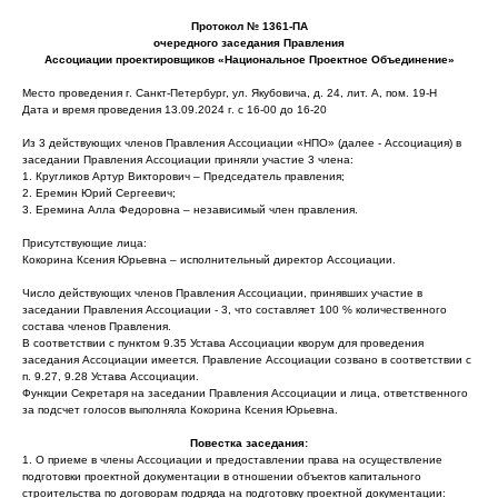
Протокол № 1361-ПА
очередного заседания Правления
Ассоциации проектировщиков «Национальное Проектное Объединение»
Место проведения г. Санкт-Петербург, ул. Якубовича, д. 24, лит. А, пом. 19-Н
Дата и время проведения 13.09.2024 г. с 16-00 до 16-20
Из 3 действующих членов Правления Ассоциации «НПО» (далее - Ассоциация) в
заседании Правления Ассоциации приняли участие 3 члена:
1. Кругликов Артур Викторович – Председатель правления;
2. Еремин Юрий Сергеевич;
3. Еремина Алла Федоровна – независимый член правления.
Присутствующие лица:
Кокорина Ксения Юрьевна – исполнительный директор Ассоциации.
Число действующих членов Правления Ассоциации, принявших участие в
заседании Правления Ассоциации - 3, что составляет 100 % количественного
состава членов Правления.
В соответствии с пунктом 9.35 Устава Ассоциации кворум для проведения
заседания Ассоциации имеется. Правление Ассоциации созвано в соответствии с
п. 9.27, 9.28 Устава Ассоциации.
Функции Секретаря на заседании Правления Ассоциации и лица, ответственного
за подсчет голосов выполняла Кокорина Ксения Юрьевна.
Повестка заседания:
1. О приеме в члены Ассоциации и предоставлении права на осуществление
подготовки проектной документации в отношении объектов капитального
строительства по договорам подряда на подготовку проектной документации: