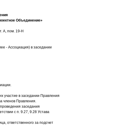
ения
роектное Объединение»
. А, пом. 19-Н
ее - Ассоциация) в заседании
иации.
х участие в заседании Правления
ва членов Правления.
я проведения заседания
ствии с п. 9.27, 9.28 Устава
ца, ответственного за подсчет