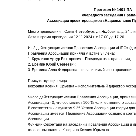
Протокол № 1401-ПА
очередного заседания Правл
Ассоциации проектировщиков «Национальное П
Место проведения г. Санкт-Петербург, ул. Якубовича, д. 24, лит
Дата и время проведения 12.11.2024 г. с 17-00 до 17-20
Из 3 действующих членов Правления Ассоциации «НПО» (дал
Правления Ассоциации приняли участие 3 члена:
1. Кругликов Артур Викторович – Председатель правления;
2. Еремин Юрий Сергеевич;
3. Еремина Алла Федоровна – независимый член правления.
Присутствующие лица:
Кокорина Ксения Юрьевна – исполнительный директор Ассоц
Число действующих членов Правления Ассоциации, принявши
Ассоциации - 3, что составляет 100 % количественного соста
В соответствии с пунктом 9.35 Устава Ассоциации кворум дл
Ассоциации имеется. Правление Ассоциации созвано в соответ
Ассоциации.
Функции Секретаря на заседании Правления Ассоциации и ли
голосов выполняла Кокорина Ксения Юрьевна.