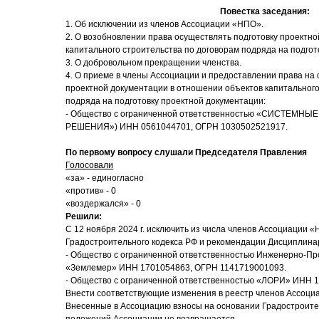
Повестка заседания:
1. Об исключении из членов Ассоциации «НПО».
2. О возобновлении права осуществлять подготовку проектн
капитального строительства по договорам подряда на подгот
3. О добровольном прекращении членства.
4. О приеме в члены Ассоциации и предоставлении права на
проектной документации в отношении объектов капитального
подряда на подготовку проектной документации:
- Общество с ограниченной ответственностью «СИСТЕМ
РЕШЕНИЯ») ИНН 0561044701, ОГРН 1030502521917.
По первому вопросу слушали Председателя Правления
Голосовали
«за» - единогласно
«против» - 0
«воздержался» - 0
Решили:
С 12 ноября 2024 г. исключить из числа членов Ассоциации «Н
Градостроительного кодекса РФ и рекомендации Дисциплина
- Общество с ограниченной ответственностью Инженерно-П
«Землемер» ИНН 1701054863, ОГРН 1141719001093.
- Общество с ограниченной ответственностью «ЛОРИ» ИНН 
Внести соответствующие изменения в реестр членов Ассоци
Внесенные в Ассоциацию взносы на основании Градостроител