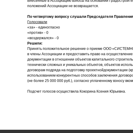
Внесенные в Ассоциацию взносы на основании Градостроител
положений Ассоциации не возвращается.
По четвертому вопросу слушали Председателя Правлени
Голосовали
«за» - единогласно
«против» - 0
«воздержался» - 0
Решили:
Принять положительное решение о приеме ООО «СИСТЕМ
в члены Ассоциации и предоставить право на осуществление
документации в отношении объектов капитального строитель
технически сложных и уникальных объектов, объектов исполь
договорам подряда на подготовку проектнойдокументации (к
использованием конкурентных способов заключения договоро
(не более 25 000 000 руб.), согласно уплаченному взносу вк
Подсчет голосов осуществила Кокорина Ксения Юрьевна.