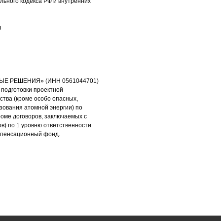
ьного кодекса РФ и внутренних
я
НЫЕ РЕШЕНИЯ» (ИНН 0561044701)
 подготовки проектной
ства (кроме особо опасных,
зования атомной энергии) по
роме договоров, заключаемых с
в) по 1 уровню ответственности
омпенсационный фонд.