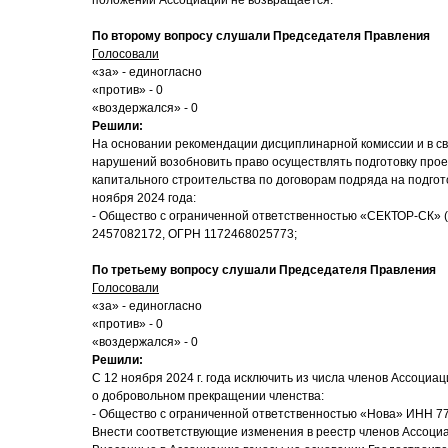
положений Ассоциации не возвращается.
По второму вопросу слушали Председателя Правления
Голосовали
«за» - единогласно
«против» - 0
«воздержался» - 0
Решили:
На основании рекомендации дисциплинарной комиссии и в с
нарушений возобновить право осуществлять подготовку про
капитального строительства по договорам подряда на подгот
ноября 2024 года:
- Общество с ограниченной ответственностью «СЕКТОР-СК»
2457082172, ОГРН 1172468025773;
По третьему вопросу слушали Председателя Правления
Голосовали
«за» - единогласно
«против» - 0
«воздержался» - 0
Решили:
С 12 ноября 2024 г. года исключить из числа членов Ассоци
о добровольном прекращении членства:
- Общество с ограниченной ответственностью «Нова» ИНН 7
Внести соответствующие изменения в реестр членов Ассоци