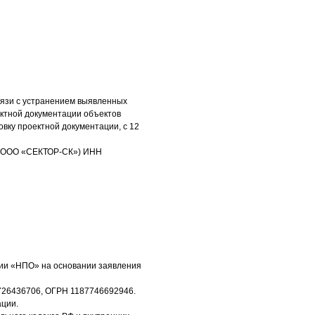
вязи с устранением выявленных
ектной документации объектов
овку проектной документации, с 12
 (ООО «СЕКТОР-СК») ИНН
ации «НПО» на основании заявления
726436706, ОГРН 1187746692946.
ации.