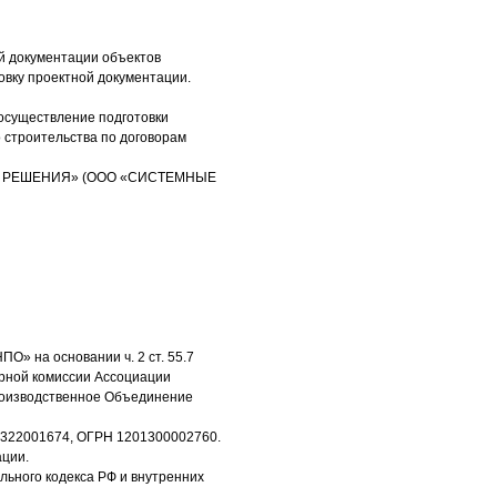
ой документации объектов
овку проектной документации.
 осуществление подготовки
 строительства по договорам
НЫЕ РЕШЕНИЯ» (ООО «СИСТЕМНЫЕ
ПО» на основании ч. 2 ст. 55.7
рной комиссии Ассоциации
роизводственное Объединение
1322001674, ОГРН 1201300002760.
ации.
ьного кодекса РФ и внутренних