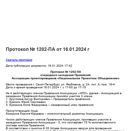
Протокол № 1202-ПА от 16.01.2024 г
Скачать протокол
Дата публикации документа: 16.01.2024 17:42
Протокол № 1202-ПА
очередного заседания Правления
Ассоциации проектировщиков «Национальное Проектное Объединение»
Место проведения г. Санкт-Петербург, ул. Якубовича, д. 24, лит. А, пом. 19-Н
Дата и время проведения 16.01.2024 г. с 17-00 до 17-15
Из 4 действующих членов Правления Ассоциации «НПО» (далее - Ассоциация) в
заседании Правления Ассоциации приняли участие 3 члена:
1. Кругликов Артур Викторович – Председатель правления;
2. Еремин Юрий Сергеевич;
3. Еремина Алла Федоровна – независимый член правления.
Присутствующие лица:
Кокорина Ксения Юрьевна – исполнительный директор Ассоциации.
Число действующих членов Правления Ассоциации, принявших участие в
заседании Правления Ассоциации - 3, что составляет 75 % количественного
состава членов Правления.
В соответствии с пунктом 9.35 Устава Ассоциации кворум для проведения