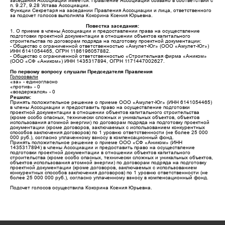
заседания Ассоциации имеется. Правление Ассоциации созвано в соответствии с
п. 9.27, 9.28 Устава Ассоциации.
Функции Секретаря на заседании Правления Ассоциации и лица, ответственного
за подсчет голосов выполняла Кокорина Ксения Юрьевна.
Повестка заседания:
1. О приеме в члены Ассоциации и предоставлении права на осуществление
подготовки проектной документации в отношении объектов капитального
строительства по договорам подряда на подготовку проектной документации:
- Общество с ограниченной ответственностью «Амулет-Юг» (ООО «Амулет-Юг»)
ИНН 6141054465, ОГРН 1186196057882.
- Общество с ограниченной ответственностью «Строительная фирма «Аником»
(ООО «СФ «Аником») ИНН 1435317894, ОГРН 1171447002627.
По первому вопросу слушали Председателя Правления
Голосовали
«за» - единогласно
«против» - 0
«воздержался» - 0
Решили:
Принять положительное решение о приеме ООО «Амулет-Юг» (ИНН 6141054465)
в члены Ассоциации и предоставить право на осуществление подготовки
проектной документации в отношении объектов капитального строительства
(кроме особо опасных, технически сложных и уникальных объектов, объектов
использования атомной энергии) по договорам подряда на подготовку проектной
документации (кроме договоров, заключаемых с использованием конкурентных
способов заключения договоров) по 1 уровню ответственности (не более 25 000
000 руб.), согласно уплаченному взносу в компенсационный фонд.
Принять положительное решение о приеме ООО «СФ «Аником» (ИНН
1435317894) в члены Ассоциации и предоставить право на осуществление
подготовки проектной документации в отношении объектов капитального
строительства (кроме особо опасных, технически сложных и уникальных объектов,
объектов использования атомной энергии) по договорам подряда на подготовку
проектной документации (кроме договоров, заключаемых с использованием
конкурентных способов заключения договоров) по 1 уровню ответственности (не
более 25 000 000 руб.), согласно уплаченному взносу в компенсационный фонд.
Подсчет голосов осуществила Кокорина Ксения Юрьевна.