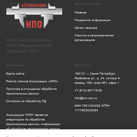
Об Ассоциации
Главная
Раскрытие информации
Орган надзора
Участие в некоммерческих
© 2017-2026 Ассоциация
организациях
"НПО", официальный сайт
Ассоциации "НПО"
Навигация
Контакты
Карта сайта
190121, г. Санкт-Петербург,
Якубовича ул., д. 24, литера А,
Реестр членов Ассоциации «НПО»
помещ. 19Н, этаж №1, офис 1
Политика в отношении обработки
+7 (812) 907-75-00
персональных данных
info@sro-npo.ru
Согласие на обработку ПД
ИНН 7801334209 ОГРН
1177800003094
Ассоциация "НПО" является
оператором по обработке
персональных данных, информация
об обработке персональных данных
и сведения о реализуемых