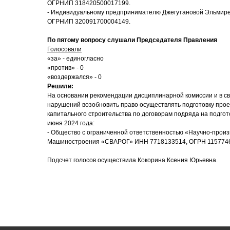
ОГРНИП 318420500017199.
- Индивидуальному предпринимателю Джегутановой Эльмир
ОГРНИП 320091700004149.
По пятому вопросу слушали Председателя Правления
Голосовали
«за» - единогласно
«против» - 0
«воздержался» - 0
Решили:
На основании рекомендации дисциплинарной комиссии и в с
нарушений возобновить право осуществлять подготовку про
капитального строительства по договорам подряда на подгот
июня 2024 года:
- Общество с ограниченной ответственностью «Научно-прои
Машиностроения «СВАРОГ» ИНН 7718133514, ОГРН 115774
Подсчет голосов осуществила Кокорина Ксения Юрьевна.