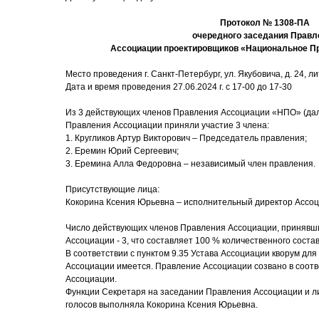
Протокол № 1308-ПА
очередного заседания Правл
Ассоциации проектировщиков «Национальное П
Место проведения г. Санкт-Петербург, ул. Якубовича, д. 24, лит
Дата и время проведения 27.06.2024 г. с 17-00 до 17-30
Из 3 действующих членов Правления Ассоциации «НПО» (дал
Правления Ассоциации приняли участие 3 члена:
1. Кругликов Артур Викторович – Председатель правления;
2. Еремин Юрий Сергеевич;
3. Еремина Алла Федоровна – независимый член правления.
Присутствующие лица:
Кокорина Ксения Юрьевна – исполнительный директор Ассоц
Число действующих членов Правления Ассоциации, принявши
Ассоциации - 3, что составляет 100 % количественного соста
В соответствии с пунктом 9.35 Устава Ассоциации кворум дл
Ассоциации имеется. Правление Ассоциации созвано в соответ
Ассоциации.
Функции Секретаря на заседании Правления Ассоциации и ли
голосов выполняла Кокорина Ксения Юрьевна.