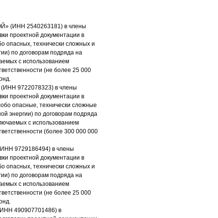
Й» (ИНН 2540263181) в члены
вки проектной документации в
бо опасных, технически сложных и
гии) по договорам подряда на
чаемых с использованием
тветственности (не более 25 000
онд.
(ИНН 9722078323) в члены
вки проектной документации в
собо опасные, технически сложные
ной энергии) по договорам подряда
ключаемых с использованием
тветственности (более 300 000 000
.
ИНН 9729186494) в члены
вки проектной документации в
бо опасных, технически сложных и
гии) по договорам подряда на
чаемых с использованием
тветственности (не более 25 000
онд.
(ИНН 490907701486) в