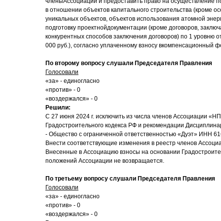
членыАссоциации и предоставить право на осуществление п
в отношении объектов капитального строительства (кроме ос
уникальных объектов, объектов использования атомной энер
подготовку проектнойдокументации (кроме договоров, заклю
конкурентных способов заключения договоров) по 1 уровню о
000 руб.), согласно уплаченному взносу вкомпенсационный ф
По второму вопросу слушали Председателя Правления
Голосовали
«за» - единогласно
«против» - 0
«воздержался» - 0
Решили:
С 27 июня 2024 г. исключить из числа членов Ассоциации «НПО
Градостроительного кодекса РФ и рекомендации Дисциплина
- Общество с ограниченной ответственностью «Дуэт» ИНН 6
Внести соответствующие изменения в реестр членов Ассоци
Внесенные в Ассоциацию взносы на основании Градостроител
положений Ассоциации не возвращается.
По третьему вопросу слушали Председателя Правления
Голосовали
«за» - единогласно
«против» - 0
«воздержался» - 0