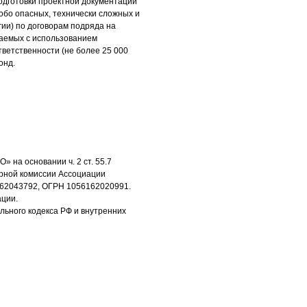
одготовки проектной документации
обо опасных, технически сложных и
гии) по договорам подряда на
чаемых с использованием
тветственности (не более 25 000
онд.
» на основании ч. 2 ст. 55.7
рной комиссии Ассоциации
162043792, ОГРН 1056162020991.
ации.
ьного кодекса РФ и внутренних