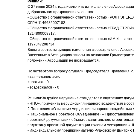
Решили:
С 27 июня 2024 г. года исключить из числа членов Ассоциац
добровольном прекращении членства:
- Общество с ограниченной ответственностью «РОЛТ ЭНЕ
ОГРН 1146685007182.
- Общество с ограниченной ответственностью «ГРАД СТРОЙ
1214800008917.
- Общество с ограниченной ответственностью «ИМ Консалт
1197847208734.
Внести соответствующие изменения в реестр членов Ассоци
Внесенные в Ассоциацию взносы на основании Градостроител
положений Ассоциации не возвращается.
По четвёртому вопросу слушали Председателя Правления
Го
«за» - единогласно
«против» - 0
«воздержался» - 0
Решили:За грубое нарушение стандартов и внутренних доку
«НПО», применить меру дисциплинарного воздействия в соотв
2 Положения «О системе мер дисциплинарного воздействия
«Национальное Проектное Объединение» – Приостановление
проектной документации объектов капитального строительст
подготовку проектной документации к членам Ассоциации «Н
- Индивидуальному предпринимателю Рудковскому Дмитрию 