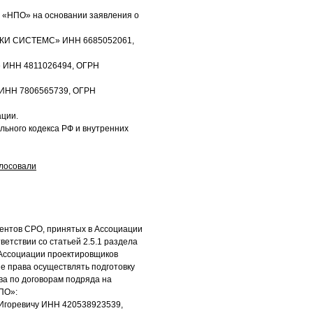
ии «НПО» на основании заявления о
РДЖИ СИСТЕМС» ИНН 6685052061,
» ИНН 4811026494, ОГРН
» ИНН 7806565739, ОГРН
ации.
ьного кодекса РФ и внутренних
лосовали
ментов СРО, принятых в Ассоциации
етствии со статьей 2.5.1 раздела
 Ассоциации проектировщиков
 права осуществлять подготовку
ва по договорам подряда на
ПО»:
Игоревичу ИНН 420538923539,