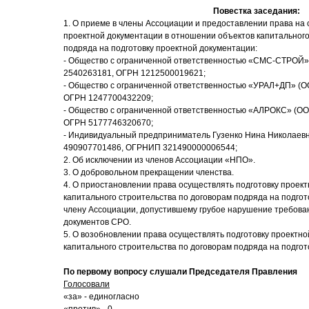
Повестка заседания:
1. О приеме в члены Ассоциации и предоставлении права на
проектной документации в отношении объектов капитального
подряда на подготовку проектной документации:
- Общество с ограниченной ответственностью «СМС-СТРОЙ»
2540263181, ОГРН 1212500019621;
- Общество с ограниченной ответственностью «УРАЛ+ДП» (
ОГРН 1247700432209;
- Общество с ограниченной ответственностью «АЛРОКС» (
ОГРН 5177746320670;
- Индивидуальный предприниматель Гузенко Нина Николаевн
490907701486, ОГРНИП 321490000006544;
2. Об исключении из членов Ассоциации «НПО».
3. О добровольном прекращении членства.
4. О приостановлении права осуществлять подготовку проек
капитального строительства по договорам подряда на подгот
члену Ассоциации, допустившему грубое нарушение требова
документов СРО.
5. О возобновлении права осуществлять подготовку проектн
капитального строительства по договорам подряда на подгот
По первому вопросу слушали Председателя Правления
Голосовали
«за» - единогласно