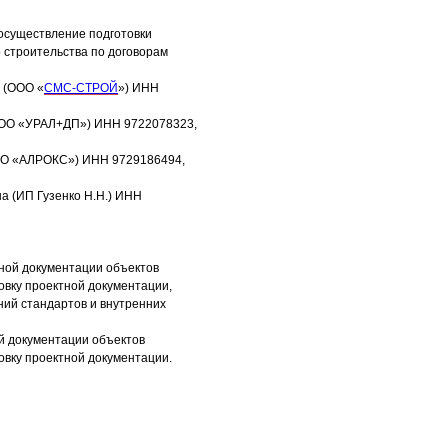
 осуществление подготовки
 строительства по договорам
 (ООО «
СМС-СТРОЙ
») ИНН
ООО «УРАЛ+ДП») ИНН 9722078323,
ООО «АЛРОКС») ИНН 9729186494,
а (ИП Гузенко Н.Н.) ИНН
тной документации объектов
овку проектной документации,
ний стандартов и внутренних
ой документации объектов
овку проектной документации.