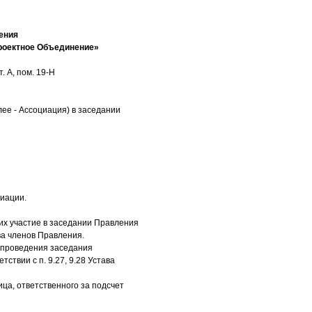
ения
роектное Объединение»
. А, пом. 19-Н
ее - Ассоциация) в заседании
иации.
х участие в заседании Правления
ва членов Правления.
я проведения заседания
ствии с п. 9.27, 9.28 Устава
ца, ответственного за подсчет