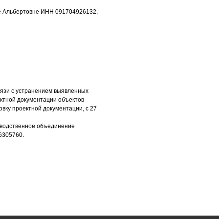
е Альбертовне ИНН 091704926132,
вязи с устранением выявленных
ектной документации объектов
овку проектной документации, с 27
зводственное объединение
6305760.