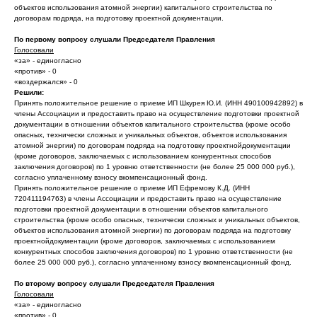
объектов использования атомной энергии) капитального строительства по
договорам подряда, на подготовку проектной документации.
По первому вопросу слушали Председателя Правления
Голосовали
«за» - единогласно
«против» - 0
«воздержался» - 0
Решили:
Принять положительное решение о приеме ИП Шкурея Ю.И. (ИНН 490100942892) в
члены Ассоциации и предоставить право на осуществление подготовки проектной
документации в отношении объектов капитального строительства (кроме особо
опасных, технически сложных и уникальных объектов, объектов использования
атомной энергии) по договорам подряда на подготовку проектнойдокументации
(кроме договоров, заключаемых с использованием конкурентных способов
заключения договоров) по 1 уровню ответственности (не более 25 000 000 руб.),
согласно уплаченному взносу вкомпенсационный фонд.
Принять положительное решение о приеме ИП Ефремову К.Д. (ИНН
720411194763) в члены Ассоциации и предоставить право на осуществление
подготовки проектной документации в отношении объектов капитального
строительства (кроме особо опасных, технически сложных и уникальных объектов,
объектов использования атомной энергии) по договорам подряда на подготовку
проектнойдокументации (кроме договоров, заключаемых с использованием
конкурентных способов заключения договоров) по 1 уровню ответственности (не
более 25 000 000 руб.), согласно уплаченному взносу вкомпенсационный фонд.
По второму вопросу слушали Председателя Правления
Голосовали
«за» - единогласно
«против» - 0