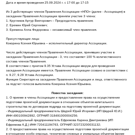
Дата и время проведения 25.09.2024 г. с 17-00 до 17-15
Из 3 действующих членов Правления Ассоциации «НПО» (далее - Ассоциация) в
заседании Правления Ассоциации приняли участие 3 члена:
1. Кругликов Артур Викторович – Председатель правления;
2. Еремин Юрий Сергеевич;
3. Еремина Алла Федоровна – независимый член правления.
Присутствующие лица:
Кокорина Ксения Юрьевна – исполнительный директор Ассоциации.
Число действующих членов Правления Ассоциации, принявших участие в
заседании Правления Ассоциации - 3, что составляет 100 % количественного
состава членов Правления.
В соответствии с пунктом 9.35 Устава Ассоциации кворум для проведения
заседания Ассоциации имеется. Правление Ассоциации созвано в соответствии с
п. 9.27, 9.28 Устава Ассоциации.
Функции Секретаря на заседании Правления Ассоциации и лица, ответственного
за подсчет голосов выполняла Кокорина Ксения Юрьевна.
Повестка заседания:
1. О приеме в члены Ассоциации и предоставлении права на осуществление
подготовки проектной документации в отношении объектов капитального
строительства по договорам подряда на подготовку проектной документации:
- Индивидуальный предприниматель Шкурей Юрий Игоревич (ИП Шкурей Ю.И.)
ИНН 490100942892, ОГРНИП 318491000004256;
- Индивидуальный предприниматель Ефремова Карина Дмитриевна (ИП
Ефремова К.Д.) ИНН 720411194763, ОГРНИП 323723200031132;
2. О предоставлении права на осуществление подготовки проектной документации
в отношении особо опасных, технически сложных и уникальных объектов (кроме