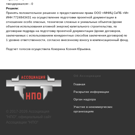
«воздержался» - 0
Решили:
Принять положительное решение о предоставлении права ООО «МНИЦ СиПБ «М»
ИНН 7724843431 на осуществление подготовки проектной документации в
отношении особо опасных, технически сложных и уникальных объектов (кроме
объектов использования атомной энергии) капитального строительства, по
договорам подряда на подготовку проектной документации (кроме договоров,
заключаемых с использованием конкурентных способов заключения договоров) по
1 уровню ответственности, согласно внесенному взносу в компенсационный фонд.
Подсчет голосов осуществила Кокорина Ксения Юрьевна.
Об Ассоциации
Главная
Раскрытие информации
Орган надзора
Участие в некоммерческих
© 2017-2026 Ассоциация
организациях
"НПО", официальный сайт
Ассоциации "НПО"