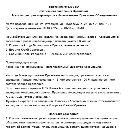
Протокол № 1386-ПА
очередного заседания Правления
Ассоциации проектировщиков «Национальное Проектное Объединение»
Место проведения г. Санкт-Петербург, ул. Якубовича, д. 24, лит. А, пом. 19-Н
Дата и время проведения 18.10.2024 г. с 16-00 до 16-10
Из 3 действующих членов Правления Ассоциации «НПО» (далее - Ассоциация) в
заседании Правления Ассоциации приняли участие 3 члена:
1. Кругликов Артур Викторович – Председатель правления;
2. Еремин Юрий Сергеевич;
3. Еремина Алла Федоровна – независимый член правления.
Присутствующие лица:
Кокорина Ксения Юрьевна – исполнительный директор Ассоциации.
Число действующих членов Правления Ассоциации, принявших участие в
заседании Правления Ассоциации - 3, что составляет 100 % количественного
состава членов Правления.
В соответствии с пунктом 9.35 Устава Ассоциации кворум для проведения
заседания Ассоциации имеется. Правление Ассоциации созвано в соответствии с
п. 9.27, 9.28 Устава Ассоциации.
Функции Секретаря на заседании Правления Ассоциации и лица, ответственного
за подсчет голосов выполняла Кокорина Ксения Юрьевна.
Повестка заседания:
1. О приостановлении права осуществлять подготовку проектной документации
объектов капитального строительства по договорам подряда на подготовку
проектной документации, члену Ассоциации, допустившему грубое нарушение