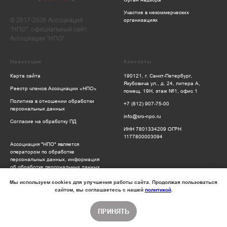
Участие в некоммерческих
© 2017-2026 Ассоциация
организациях
"НПО", официальный сайт
Ассоциации "НПО"
Навигация
Контакты
Карта сайта
190121, г. Санкт-Петербург,
Якубовича ул., д. 24, литера А,
Реестр членов Ассоциации «НПО»
помещ. 19Н, этаж №1, офис 1
Политика в отношении обработки
+7 (812) 907-75-00
персональных данных
info@sro-npo.ru
Согласие на обработку ПД
ИНН 7801334209 ОГРН
1177800003094
Ассоциация "НПО" является
оператором по обработке
персональных данных, информация
об обработке персональных данных
и сведения о реализуемых
требованиях к защите персональных
Мы используем cookies для улучшения работы сайта. Продолжая пользоваться
данных отражены в Политике
сайтом, вы соглашаетесь с нашей
политикой
.
обработки персональных данных
ПРИНЯТЬ