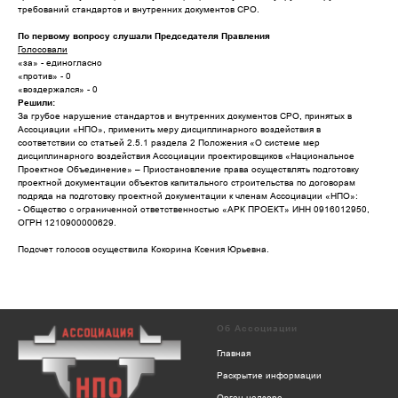
требований стандартов и внутренних документов СРО.
По первому вопросу слушали Председателя Правления
Голосовали
«за» - единогласно
«против» - 0
«воздержался» - 0
Решили:
За грубое нарушение стандартов и внутренних документов СРО, принятых в
Ассоциации «НПО», применить меру дисциплинарного воздействия в
соответствии со статьей 2.5.1 раздела 2 Положения «О системе мер
дисциплинарного воздействия Ассоциации проектировщиков «Национальное
Проектное Объединение» – Приостановление права осуществлять подготовку
проектной документации объектов капитального строительства по договорам
подряда на подготовку проектной документации к членам Ассоциации «НПО»:
- Общество с ограниченной ответственностью «АРК ПРОЕКТ» ИНН 0916012950,
ОГРН 1210900000629.
Подсчет голосов осуществила Кокорина Ксения Юрьевна.
Об Ассоциации
Главная
Раскрытие информации
Орган надзора