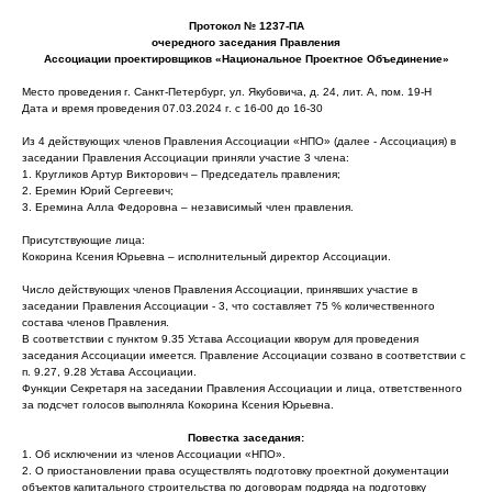
Протокол № 1237-ПА
очередного заседания Правления
Ассоциации проектировщиков «Национальное Проектное Объединение»
Место проведения г. Санкт-Петербург, ул. Якубовича, д. 24, лит. А, пом. 19-Н
Дата и время проведения 07.03.2024 г. с 16-00 до 16-30
Из 4 действующих членов Правления Ассоциации «НПО» (далее - Ассоциация) в
заседании Правления Ассоциации приняли участие 3 члена:
1. Кругликов Артур Викторович – Председатель правления;
2. Еремин Юрий Сергеевич;
3. Еремина Алла Федоровна – независимый член правления.
Присутствующие лица:
Кокорина Ксения Юрьевна – исполнительный директор Ассоциации.
Число действующих членов Правления Ассоциации, принявших участие в
заседании Правления Ассоциации - 3, что составляет 75 % количественного
состава членов Правления.
В соответствии с пунктом 9.35 Устава Ассоциации кворум для проведения
заседания Ассоциации имеется. Правление Ассоциации созвано в соответствии с
п. 9.27, 9.28 Устава Ассоциации.
Функции Секретаря на заседании Правления Ассоциации и лица, ответственного
за подсчет голосов выполняла Кокорина Ксения Юрьевна.
Повестка заседания:
1. Об исключении из членов Ассоциации «НПО».
2. О приостановлении права осуществлять подготовку проектной документации
объектов капитального строительства по договорам подряда на подготовку