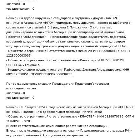
«против» - 0
«воздержался» - 0
Решили:За грубое нарушение стандартов и внутренних документов СРО,
принятых в Ассоциации «НПО», применить меру дисциплинарного воздействия в
соответствии со статьей 2.5.1 раздела 2 Положения «О системе мер
дисциплинарного воздействия Ассоциации проектировщиков «Национальное
Проектное Объединение» – Приостановление права осуществлять подготовку
проектной документации объектов капитального строительства по договорам
подряда на подготовку проектной документации к членам Ассоциации «НПО»:
- Общество с ограниченной ответственностью «ИСКРА» ИНН 8905068137, ОГРН
1228900003067.
- Общество с ограниченной ответственностью «Инвентор» ИНН 7730700128,
ОГРН 1147746036415.
- Индивидуального предпринимателя Рафаилова Дмитрия Александровича ИНН
682402550051, ОГРНИП 319302500039283.
По третьемувопросу слушали Председателя Правления
Голосовали
«за» - единогласно
«против» - 0
«воздержался» - 0
Решили:С 07 марта 2024 г. года исключить из числа членов Ассоциации «НПО» на
основании заявления о добровольном прекращении членства:
- Общество с ограниченной ответственностью «КЛАСТЕР» ИНН 6829076789, ОГРН
1116829006920.
Внести соответствующие изменения в реестр членов Ассоциации.
Внесенные в Ассоциацию взносы на основании Градостроительного кодекса РФ и
внутренних положений Ассоциации не возвращается.