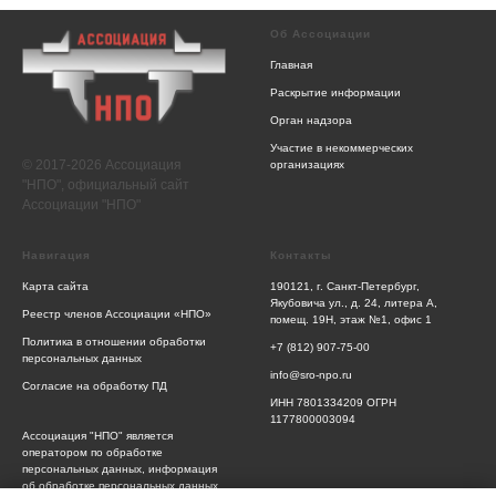
Об Ассоциации
Главная
Раскрытие информации
Орган надзора
Участие в некоммерческих
© 2017-2026 Ассоциация
организациях
"НПО", официальный сайт
Ассоциации "НПО"
Навигация
Контакты
Карта сайта
190121, г. Санкт-Петербург,
Якубовича ул., д. 24, литера А,
Реестр членов Ассоциации «НПО»
помещ. 19Н, этаж №1, офис 1
Политика в отношении обработки
+7 (812) 907-75-00
персональных данных
info@sro-npo.ru
Согласие на обработку ПД
ИНН 7801334209 ОГРН
1177800003094
Ассоциация "НПО" является
оператором по обработке
персональных данных, информация
об обработке персональных данных