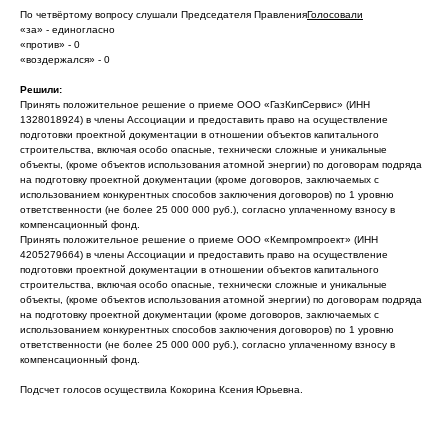
По четвёртому вопросу слушали Председателя Правления
Голосовали
«за» - единогласно
«против» - 0
«воздержался» - 0
Решили:
Принять положительное решение о приеме ООО «ГазКипСервис» (ИНН
1328018924) в члены Ассоциации и предоставить право на осуществление
подготовки проектной документации в отношении объектов капитального
строительства, включая особо опасные, технически сложные и уникальные
объекты, (кроме объектов использования атомной энергии) по договорам подряда
на подготовку проектной документации (кроме договоров, заключаемых с
использованием конкурентных способов заключения договоров) по 1 уровню
ответственности (не более 25 000 000 руб.), согласно уплаченному взносу в
компенсационный фонд.
Принять положительное решение о приеме ООО «Кемпромпроект» (ИНН
4205279664) в члены Ассоциации и предоставить право на осуществление
подготовки проектной документации в отношении объектов капитального
строительства, включая особо опасные, технически сложные и уникальные
объекты, (кроме объектов использования атомной энергии) по договорам подряда
на подготовку проектной документации (кроме договоров, заключаемых с
использованием конкурентных способов заключения договоров) по 1 уровню
ответственности (не более 25 000 000 руб.), согласно уплаченному взносу в
компенсационный фонд.
Подсчет голосов осуществила Кокорина Ксения Юрьевна.