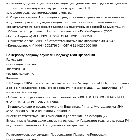
проектной документации, члену Ассоциации, допустившему грубое нарушение
требований стандартов и внутренних документов СРО.
3. О добровольном прекращении членства.
4. О приеме в члены Ассоциации и предоставлении права на осуществление
подготовки проектной документации в отношении объектов капитального
строительства по договорам подряда на подготовку проектной документации:
- Общество с ограниченной ответственностью «ГазКипСервис» (ООО
«ГазКипСервис») ИНН 1328018924, ОГРН 1201300002496;
- Общество с ограниченной ответственностью «Кемпромпроект» (ООО
«Кемпромпроект») ИНН 4205279664, ОГРН 1144205000466;
По первому вопросу слушали Председателя Правления
Голосовали
«за» - единогласно
«против» - 0
«воздержался» - 0
Решили:
С 07 марта 2024 г. исключить из числа членов Ассоциации «НПО» на основании ч.
2 ст. 55.7 Градостроительного кодекса РФ и рекомендации Дисциплинарной
комиссии Ассоциации
- Общество с ограниченной ответственностью «ЮГНЕФТЕГАЗМОНТАЖ» ИНН
9728001013, ОГРН 1207700120649.
- Индивидуального предпринимателя Вишнякова Рината Мустафаевича ИНН
615404800879, ОГРНИП 309619532000048.
Внести соответствующие изменения в реестр членов Ассоциации.
Внесенные в Ассоциацию взносы на основании Градостроительного кодекса РФ и
внутренних положений Ассоциации не возвращается.
По второмувопросу слушали Председателя Правления
Голосовали
«за» - единогласно