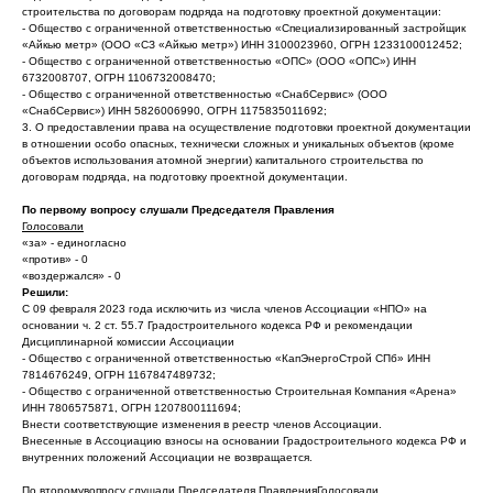
строительства по договорам подряда на подготовку проектной документации:
- Общество с ограниченной ответственностью «Специализированный застройщик
«Айкью метр» (ООО «СЗ «Айкью метр») ИНН 3100023960, ОГРН 1233100012452;
- Общество с ограниченной ответственностью «ОПС» (ООО «ОПС») ИНН
6732008707, ОГРН 1106732008470;
- Общество с ограниченной ответственностью «СнабСервис» (ООО
«СнабСервис») ИНН 5826006990, ОГРН 1175835011692;
3. О предоставлении права на осуществление подготовки проектной документации
в отношении особо опасных, технически сложных и уникальных объектов (кроме
объектов использования атомной энергии) капитального строительства по
договорам подряда, на подготовку проектной документации.
По первому вопросу слушали Председателя Правления
Голосовали
«за» - единогласно
«против» - 0
«воздержался» - 0
Решили:
С 09 февраля 2023 года исключить из числа членов Ассоциации «НПО» на
основании ч. 2 ст. 55.7 Градостроительного кодекса РФ и рекомендации
Дисциплинарной комиссии Ассоциации
- Общество с ограниченной ответственностью «КапЭнергоСтрой СПб» ИНН
7814676249, ОГРН 1167847489732;
- Общество с ограниченной ответственностью Строительная Компания «Арена»
ИНН 7806575871, ОГРН 1207800111694;
Внести соответствующие изменения в реестр членов Ассоциации.
Внесенные в Ассоциацию взносы на основании Градостроительного кодекса РФ и
внутренних положений Ассоциации не возвращается.
По второмувопросу слушали Председателя Правления
Голосовали