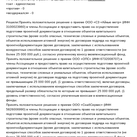
«за» - единогласно
«против» - 0
«воздержался» - 0
Решили:Принять положительное решение о приеме ООО «СЗ «Айкью метр» (ИНН
3100023960) в члены Ассоциации и предоставить право на осуществление
подготовки проектной документации в отношении объектов капитального
строительства (кроме особо опасных, технически сложных и уникальных объектов,
объектов использования атомной энергии) по договорам подряда на подготовку
проектнойдокументации (кроме договоров, заключаемых с использованием
конкурентных способов заключения договоров) по 1 уровню ответственности (не
более 25 000 000 руб.), согласно уплаченному взносу вкомпенсационный фонд.
Принять положительное решение о приеме ООО «ОПС» (ИНН 6732008707) в
члены Ассоциации и предоставить право на осуществление подготовки проектной
документации в отношении объектов капитального строительства (кроме особо
опасных, технически сложных и уникальных объектов, объектов использования
атомной энергии) по договорам подряда на подготовку проектной документации
не превышающим 25 000 000 руб. (1 уровень ответственности), включая договоры,
заключаемые с использованием конкурентных способов заключения договоров,
предельный размер обязательств по которым не превышает 25 000 000 руб. (1
уровень ответственности), согласно уплаченным взносам в компенсационные
фонды.
Принять положительное решение о приеме ООО «СнабСервис» (ИНН
5826006990) в члены Ассоциации и предоставить право на осуществление
подготовки проектной документации в отношении объектов капитального
строительства (кроме особо опасных, технически сложных и уникальных объектов,
объектов использования атомной энергии) по договорам подряда на подготовку
проектнойдокументации (кроме договоров, заключаемых с использованием
конкурентных способов заключения договоров) по 1 уровню ответственности (не
более 25 000 000 руб.), согласно уплаченному взносу вкомпенсационный фонд.