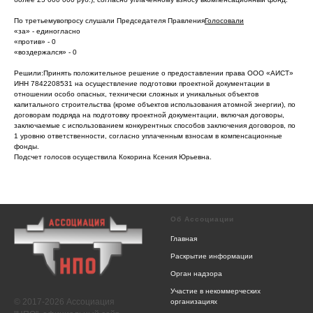
По третьемувопросу слушали Председателя Правления
Голосовали
«за» - единогласно
«против» - 0
«воздержался» - 0
Решили:Принять положительное решение о предоставлении права ООО «АИСТ»
ИНН 7842208531 на осуществление подготовки проектной документации в
отношении особо опасных, технически сложных и уникальных объектов
капитального строительства (кроме объектов использования атомной энергии), по
договорам подряда на подготовку проектной документации, включая договоры,
заключаемые с использованием конкурентных способов заключения договоров, по
1 уровню ответственности, согласно уплаченным взносам в компенсационные
фонды.
Подсчет голосов осуществила Кокорина Ксения Юрьевна.
Об Ассоциации
Главная
Раскрытие информации
Орган надзора
Участие в некоммерческих
© 2017-2026 Ассоциация
организациях