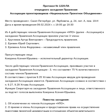
Протокол № 1220-ПА
очередного заседания Правления
Ассоциации проектировщиков «Национальное Проектное Объединение»
Место проведения г. Санкт-Петербург, ул. Якубовича, д. 24, лит. А, пом. 19-Н
Дата и время проведения 09.02.2024 г. с 16-00 до 16-30
Из 4 действующих членов Правления Ассоциации «НПО» (далее - Ассоциация) в
заседании Правления Ассоциации приняли участие 3 члена:
1. Кругликов Артур Викторович – Председатель правления;
2. Еремин Юрий Сергеевич;
3. Еремина Алла Федоровна – независимый член правления.
Присутствующие лица:
Кокорина Ксения Юрьевна – исполнительный директор Ассоциации.
Число действующих членов Правления Ассоциации, принявших участие в
заседании Правления Ассоциации - 3, что составляет 75 % количественного
состава членов Правления.
В соответствии с пунктом 9.35 Устава Ассоциации кворум для проведения
заседания Ассоциации имеется. Правление Ассоциации созвано в соответствии с
п. 9.27, 9.28 Устава Ассоциации.
Функции Секретаря на заседании Правления Ассоциации и лица, ответственного
за подсчет голосов выполняла Кокорина Ксения Юрьевна.
Повестка заседания:
1. Об исключении из членов Ассоциации «НПО».
2. О приеме в члены Ассоциации и предоставлении права на осуществление
подготовки проектной документации в отношении объектов капитального