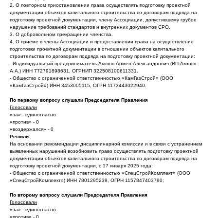
2. О повторном приостановлении права осуществлять подготовку проектной
документации объектов капитального строительства по договорам подряда на
подготовку проектной документации, члену Ассоциации, допустившему грубое
нарушение требований стандартов и внутренних документов СРО.
3. О добровольном прекращении членства.
4. О приеме в члены Ассоциации и предоставлении права на осуществление
подготовки проектной документации в отношении объектов капитального
строительства по договорам подряда на подготовку проектной документации:
- Индивидуальный предприниматель Акопов Армен Александрович (ИП Акопов
А.А.) ИНН 772791898631, ОГРНИП 322508100611331.
- Общество с ограниченной ответственностью «КамГазСтрой» (ООО
«КамГазСтрой») ИНН 3453005115, ОГРН 1173443022940.
По первому вопросу слушали Председателя Правления
Голосовали
«за» - единогласно
«против» - 0
«воздержался» - 0
Решили:
На основании рекомендации дисциплинарной комиссии и в связи с устранением
выявленных нарушений возобновить право осуществлять подготовку проектной
документации объектов капитального строительства по договорам подряда на
подготовку проектной документации, с 17 января 2025 года:
- Общество с ограниченной ответственностью «СпецСтройКомплект» (ООО
«СпецСтройКомплект») ИНН 7801295239, ОГРН 1157847403790;
По второму вопросу слушали Председателя Правления
Голосовали
«за» - единогласно
«против» - 0