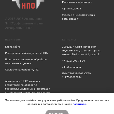
Раскрытие информации
Орган надзора
Участие в некоммерческих
© 2017-2026 Ассоциация
организациях
"НПО", официальный сайт
Ассоциации "НПО"
Навигация
Контакты
Карта сайта
190121, г. Санкт-Петербург,
Якубовича ул., д. 24, литера А,
Реестр членов Ассоциации «НПО»
помещ. 19Н, этаж №1, офис 1
Политика в отношении обработки
+7 (812) 907-75-00
персональных данных
info@sro-npo.ru
Согласие на обработку ПД
ИНН 7801334209 ОГРН
1177800003094
Ассоциация "НПО" является
оператором по обработке
персональных данных, информация
об обработке персональных данных
и сведения о реализуемых
требованиях к защите персональных
Мы используем cookies для улучшения работы сайта. Продолжая пользоваться
данных отражены в Политике
сайтом, вы соглашаетесь с нашей
политикой
.
обработки персональных данных