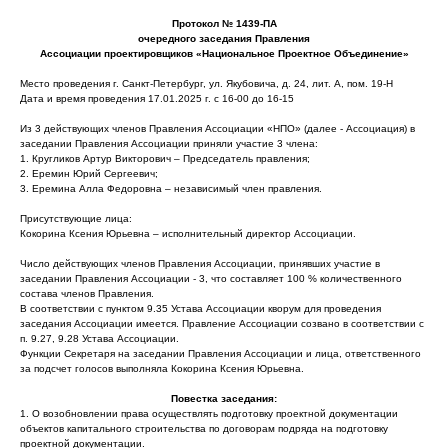
Протокол № 1439-ПА
очередного заседания Правления
Ассоциации проектировщиков «Национальное Проектное Объединение»
Место проведения г. Санкт-Петербург, ул. Якубовича, д. 24, лит. А, пом. 19-Н
Дата и время проведения 17.01.2025 г. с 16-00 до 16-15
Из 3 действующих членов Правления Ассоциации «НПО» (далее - Ассоциация) в
заседании Правления Ассоциации приняли участие 3 члена:
1. Кругликов Артур Викторович – Председатель правления;
2. Еремин Юрий Сергеевич;
3. Еремина Алла Федоровна – независимый член правления.
Присутствующие лица:
Кокорина Ксения Юрьевна – исполнительный директор Ассоциации.
Число действующих членов Правления Ассоциации, принявших участие в
заседании Правления Ассоциации - 3, что составляет 100 % количественного
состава членов Правления.
В соответствии с пунктом 9.35 Устава Ассоциации кворум для проведения
заседания Ассоциации имеется. Правление Ассоциации созвано в соответствии с
п. 9.27, 9.28 Устава Ассоциации.
Функции Секретаря на заседании Правления Ассоциации и лица, ответственного
за подсчет голосов выполняла Кокорина Ксения Юрьевна.
Повестка заседания:
1. О возобновлении права осуществлять подготовку проектной документации
объектов капитального строительства по договорам подряда на подготовку
проектной документации.