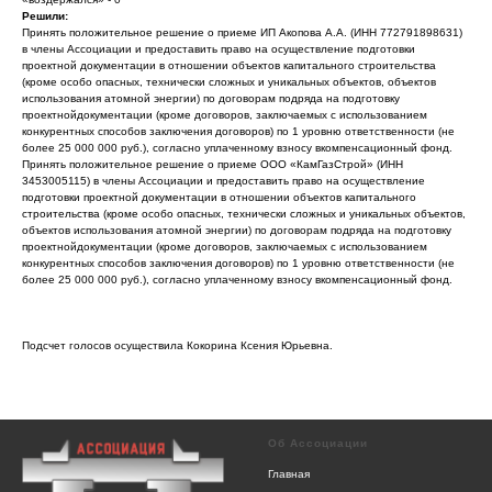
Решили:
Принять положительное решение о приеме ИП Акопова А.А. (ИНН 772791898631)
в члены Ассоциации и предоставить право на осуществление подготовки
проектной документации в отношении объектов капитального строительства
(кроме особо опасных, технически сложных и уникальных объектов, объектов
использования атомной энергии) по договорам подряда на подготовку
проектнойдокументации (кроме договоров, заключаемых с использованием
конкурентных способов заключения договоров) по 1 уровню ответственности (не
более 25 000 000 руб.), согласно уплаченному взносу вкомпенсационный фонд.
Принять положительное решение о приеме ООО «КамГазСтрой» (ИНН
3453005115) в члены Ассоциации и предоставить право на осуществление
подготовки проектной документации в отношении объектов капитального
строительства (кроме особо опасных, технически сложных и уникальных объектов,
объектов использования атомной энергии) по договорам подряда на подготовку
проектнойдокументации (кроме договоров, заключаемых с использованием
конкурентных способов заключения договоров) по 1 уровню ответственности (не
более 25 000 000 руб.), согласно уплаченному взносу вкомпенсационный фонд.
Подсчет голосов осуществила Кокорина Ксения Юрьевна.
Об Ассоциации
Главная