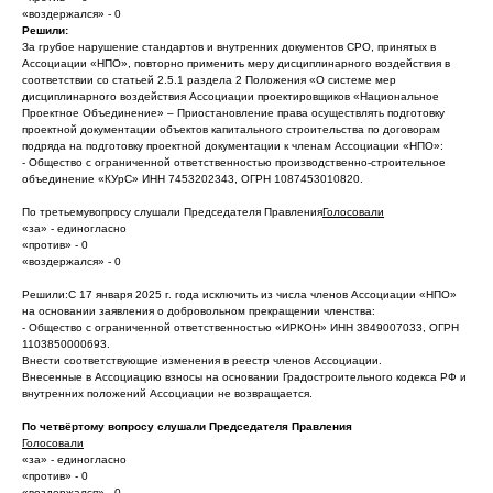
«воздержался» - 0
Решили:
За грубое нарушение стандартов и внутренних документов СРО, принятых в
Ассоциации «НПО», повторно применить меру дисциплинарного воздействия в
соответствии со статьей 2.5.1 раздела 2 Положения «О системе мер
дисциплинарного воздействия Ассоциации проектировщиков «Национальное
Проектное Объединение» – Приостановление права осуществлять подготовку
проектной документации объектов капитального строительства по договорам
подряда на подготовку проектной документации к членам Ассоциации «НПО»:
- Общество с ограниченной ответственностью производственно-строительное
объединение «КУрС» ИНН 7453202343, ОГРН 1087453010820.
По третьемувопросу слушали Председателя Правления
Голосовали
«за» - единогласно
«против» - 0
«воздержался» - 0
Решили:С 17 января 2025 г. года исключить из числа членов Ассоциации «НПО»
на основании заявления о добровольном прекращении членства:
- Общество с ограниченной ответственностью «ИРКОН» ИНН 3849007033, ОГРН
1103850000693.
Внести соответствующие изменения в реестр членов Ассоциации.
Внесенные в Ассоциацию взносы на основании Градостроительного кодекса РФ и
внутренних положений Ассоциации не возвращается.
По четвёртому вопросу слушали Председателя Правления
Голосовали
«за» - единогласно
«против» - 0
«воздержался» - 0