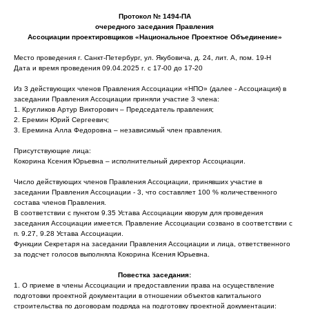
Протокол № 1494-ПА
очередного заседания Правления
Ассоциации проектировщиков «Национальное Проектное Объединение»
Место проведения г. Санкт-Петербург, ул. Якубовича, д. 24, лит. А, пом. 19-Н
Дата и время проведения 09.04.2025 г. с 17-00 до 17-20
Из 3 действующих членов Правления Ассоциации «НПО» (далее - Ассоциация) в
заседании Правления Ассоциации приняли участие 3 члена:
1. Кругликов Артур Викторович – Председатель правления;
2. Еремин Юрий Сергеевич;
3. Еремина Алла Федоровна – независимый член правления.
Присутствующие лица:
Кокорина Ксения Юрьевна – исполнительный директор Ассоциации.
Число действующих членов Правления Ассоциации, принявших участие в
заседании Правления Ассоциации - 3, что составляет 100 % количественного
состава членов Правления.
В соответствии с пунктом 9.35 Устава Ассоциации кворум для проведения
заседания Ассоциации имеется. Правление Ассоциации созвано в соответствии с
п. 9.27, 9.28 Устава Ассоциации.
Функции Секретаря на заседании Правления Ассоциации и лица, ответственного
за подсчет голосов выполняла Кокорина Ксения Юрьевна.
Повестка заседания:
1. О приеме в члены Ассоциации и предоставлении права на осуществление
подготовки проектной документации в отношении объектов капитального
строительства по договорам подряда на подготовку проектной документации: