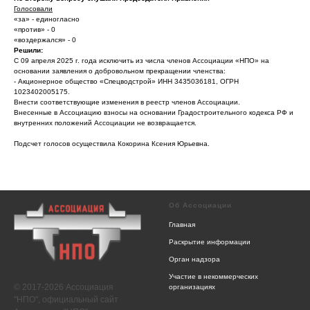
Голосовали
«за» - единогласно
«против» - 0
«воздержался» - 0
Решили:
С 09 апреля 2025 г. года исключить из числа членов Ассоциации «НПО» на
основании заявления о добровольном прекращении членства:
- Акционерное общество «Спецводстрой» ИНН 3435036181, ОГРН
1023402005175.
Внести соответствующие изменения в реестр членов Ассоциации.
Внесенные в Ассоциацию взносы на основании Градостроительного кодекса РФ и
внутренних положений Ассоциации не возвращается.
Подсчет голосов осуществила Кокорина Ксения Юрьевна.
Об Ассоциации
Главная
Раскрытие информации
Орган надзора
Участие в некоммерческих
© 2017-2026 Ассоциация
организациях
"НПО", официальный сайт