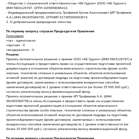
- Общество с ограниченной ответственностью «КБ Гудзон» (ООО «КБ Гудзон»)
ИНН 5903126797, ОГРН 1165958096413.
- Индивидуальный предприниматель Трофимов Артем Анатольевич (ИП Трофимов
А.А.) ИНН 381605366756, ОГРНИП 317385000003674.
2. О добровольном прекращении членства.
По первому вопросу слушали Председателя Правления
Голосовали
«за» - единогласно
«против» - 0
«воздержался» - 0
Решили:
Принять положительное решение о приеме ООО «КБ Гудзон» (ИНН 5903126797) в
члены Ассоциации и предоставить право на осуществление подготовки проектной
документации в отношении объектов капитального строительства (кроме особо
опасных, технически сложных и уникальных объектов, объектов использования
атомной энергии) по договорам подряда на подготовку проектнойдокументации
(кроме договоров, заключаемых с использованием конкурентных способов
заключения договоров) по 1 уровню ответственности (не более 25 000 000 руб.),
согласно уплаченному взносу вкомпенсационный фонд.
Принять положительное решение о приеме ИП Трофимова А.А. (ИНН
381605366756) в члены Ассоциации и предоставить право на осуществление
подготовки проектной документации в отношении объектов капитального
строительства (кроме особо опасных, технически сложных и уникальных объектов,
объектов использования атомной энергии) по договорам подряда на подготовку
проектнойдокументации (кроме договоров, заключаемых с использованием
конкурентных способов заключения договоров) по 1 уровню ответственности (не
более 25 000 000 руб.), согласно уплаченному взносу вкомпенсационный фонд.
По второму вопросу слушали Председателя Правления