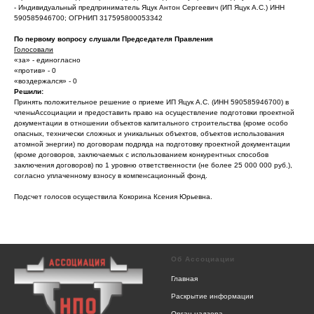
- Индивидуальный предприниматель Яцук Антон Сергеевич (ИП Яцук А.С.) ИНН
590585946700; ОГРНИП 317595800053342
По первому вопросу слушали Председателя Правления
Голосовали
«за» - единогласно
«против» - 0
«воздержался» - 0
Решили:
Принять положительное решение о приеме ИП Яцук А.С. (ИНН 590585946700) в
членыАссоциации и предоставить право на осуществление подготовки проектной
документации в отношении объектов капитального строительства (кроме особо
опасных, технически сложных и уникальных объектов, объектов использования
атомной энергии) по договорам подряда на подготовку проектной документации
(кроме договоров, заключаемых с использованием конкурентных способов
заключения договоров) по 1 уровню ответственности (не более 25 000 000 руб.),
согласно уплаченному взносу в компенсационный фонд.
Подсчет голосов осуществила Кокорина Ксения Юрьевна.
Об Ассоциации
Главная
Раскрытие информации
Орган надзора