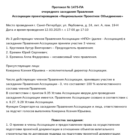
Протокол № 1475-ПА
очередного заседания Правления
Ассоциации проектировщиков «Национальное Проектное Объединение»
Место проведения г. Санкт-Петербург, ул. Якубовича, д. 24, лит. А, пом. 19-Н
Дата и время проведения 12.03.2025 г. с 17-00 до 17-10
Из 3 действующих членов Правления Ассоциации «НПО» (далее - Ассоциация) в
заседании Правления Ассоциации приняли участие 3 члена:
1. Кругликов Артур Викторович – Председатель правления;
2. Еремин Юрий Сергеевич;
3. Еремина Алла Федоровна – независимый член правления.
Присутствующие лица:
Кокорина Ксения Юрьевна – исполнительный директор Ассоциации.
Число действующих членов Правления Ассоциации, принявших участие в
заседании Правления Ассоциации - 3, что составляет 100 % количественного
состава членов Правления.
В соответствии с пунктом 9.35 Устава Ассоциации кворум для проведения
заседания Ассоциации имеется. Правление Ассоциации созвано в соответствии с
п. 9.27, 9.28 Устава Ассоциации.
Функции Секретаря на заседании Правления Ассоциации и лица, ответственного
за подсчет голосов выполняла Кокорина Ксения Юрьевна.
Повестка заседания:
1. О приеме в члены Ассоциации и предоставлении права на осуществление
подготовки проектной документации в отношении объектов капитального
строительства по договорам подряда на подготовку проектной документации: