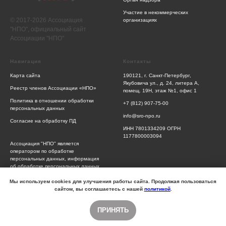
Участие в некоммерческих
© 2017-2026 Ассоциация
организациях
"НПО", официальный сайт
Ассоциации "НПО"
Навигация
Контакты
Карта сайта
190121, г. Санкт-Петербург,
Якубовича ул., д. 24, литера А,
Реестр членов Ассоциации «НПО»
помещ. 19Н, этаж №1, офис 1
Политика в отношении обработки
+7 (812) 907-75-00
персональных данных
info@sro-npo.ru
Согласие на обработку ПД
ИНН 7801334209 ОГРН
1177800003094
Ассоциация "НПО" является
оператором по обработке
персональных данных, информация
об обработке персональных данных
и сведения о реализуемых
требованиях к защите персональных
Мы используем cookies для улучшения работы сайта. Продолжая пользоваться
данных отражены в Политике
сайтом, вы соглашаетесь с нашей
политикой
.
обработки персональных данных
ПРИНЯТЬ