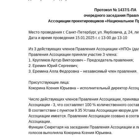
Протокол № 1437/1-ПА
очередного заседания Правл
Ассоциации проектировщиков «Национальное П
Место проведения г. Санкт-Петербург, ул. Якубовича, д. 24, лит
Дата и время проведения 15.01.2025 г. с 13-00 до 13-10
Из 3 действующих членов Правления Ассоциации «НПО» (дал
Правления Ассоциации приняли участие 3 члена:
1. Кругликов Артур Викторович – Председатель правления;
2. Еремин Юрий Сергеевич;
3. Еремина Алла Федоровна – независимый член правления.
Присутствующие лица:
Кокорина Ксения Юрьевна – исполнительный директор Ассоц
Число действующих членов Правления Ассоциации, принявши
Ассоциации - 3, что составляет 100 % количественного соста
В соответствии с пунктом 9.35 Устава Ассоциации кворум дл
Ассоциации имеется. Правление Ассоциации созвано в соответ
Ассоциации.
Функции Секретаря на заседании Правления Ассоциации и ли
голосов выполняла Кокорина Ксения Юрьевна.