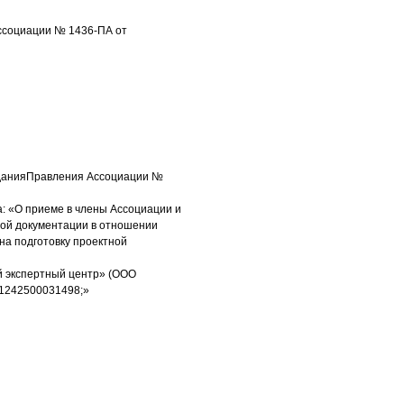
Ассоциации № 1436-ПА от
еданияПравления Ассоциации №
а: «О приеме в члены Ассоциации и
ной документации в отношении
на подготовку проектной
й экспертный центр» (ООО
 1242500031498;»