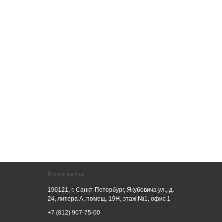
Контакты
190121, г. Санкт-Петербург, Якубовича ул., д.
24, литера А, помещ. 19Н, этаж №1, офис 1
+7 (812) 907-75-00