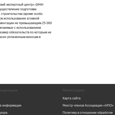
кий экспертный центр» (ИНН
существление подготовки
 строительства (кроме особо
тов использования атомной
кументации не превышающим 25 000
ключаемые с использованием
азмер обязательств по которым не
ласно уплаченным взносам в
социации
Навигация
Карта сайта
е информации
Реестр членов Ассоциации «НПО»
дзора
Политика в отношении обработки