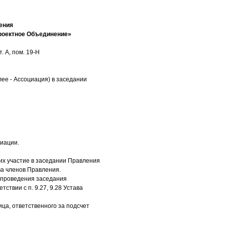
ения
роектное Объединение»
. А, пом. 19-Н
ее - Ассоциация) в заседании
иации.
х участие в заседании Правления
ва членов Правления.
я проведения заседания
ствии с п. 9.27, 9.28 Устава
ца, ответственного за подсчет