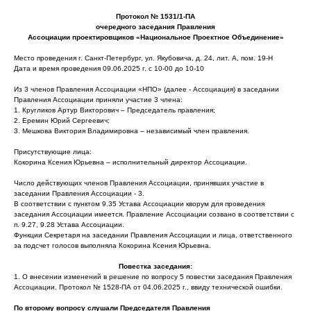
Протокол № 1531/1-ПА
очередного заседания Правления
Ассоциации проектировщиков «Национальное Проектное Объединение»
Место проведения г. Санкт-Петербург, ул. Якубовича, д. 24, лит. А, пом. 19-Н
Дата и время проведения 09.06.2025 г. с 10-00 до 10-10
Из 3 членов Правления Ассоциации «НПО» (далее - Ассоциация) в заседании
Правления Ассоциации приняли участие 3 члена:
1. Кругликов Артур Викторович – Председатель правления;
2. Еремин Юрий Сергеевич;
3. Мешкова Виктория Владимировна – независимый член правления.
Присутствующие лица:
Кокорина Ксения Юрьевна – исполнительный директор Ассоциации.
Число действующих членов Правления Ассоциации, принявших участие в
заседании Правления Ассоциации - 3.
В соответствии с пунктом 9.35 Устава Ассоциации кворум для проведения
заседания Ассоциации имеется. Правление Ассоциации созвано в соответствии с
п. 9.27, 9.28 Устава Ассоциации.
Функции Секретаря на заседании Правления Ассоциации и лица, ответственного
за подсчет голосов выполняла Кокорина Ксения Юрьевна.
Повестка заседания:
1. О внесении изменений в решение по вопросу 5 повестки заседания Правления
Ассоциации, Протокол № 1528-ПА от 04.06.2025 г., ввиду технической ошибки.
По второму вопросу слушали Председателя Правления