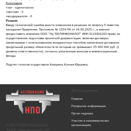
Голосовали
«за» - единогласно
«против» - 0
«воздержался» - 0
Решили:
Ввиду технической ошибки внести изменения в решение по вопросу 5 повестки
заседания Правления, Протоколе № 1524-ПА от 04.06.2025 г., а именно
предоставить компании ООО "УЦ "БЕЛИНФОНАЛОГ" ИНН 3123304163 право на
осуществление подготовки проектной документации, включая договоры,
заключаемые с использованием конкурентных способов заключения договоров,
предельный размер обязательств по которым не превышает 25 000 000 руб. (1
уровень ответственности), согласно уплаченным взносам в компенсационные
фонды.
Подсчет голосов осуществила Кокорина Ксения Юрьевна.
Об Ассоциации
Главная
Раскрытие информации
Орган надзора
Участие в некоммерческих
© 2017-2026 Ассоциация
организациях
"НПО", официальный сайт