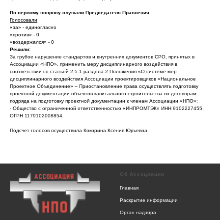
По первому вопросу слушали Председателя Правления
Голосовали
«за» - единогласно
«против» - 0
«воздержался» - 0
Решили:
За грубое нарушение стандартов и внутренних документов СРО, принятых в
Ассоциации «НПО», применить меру дисциплинарного воздействия в
соответствии со статьей 2.5.1 раздела 2 Положения «О системе мер
дисциплинарного воздействия Ассоциации проектировщиков «Национальное
Проектное Объединение» – Приостановление права осуществлять подготовку
проектной документации объектов капитального строительства по договорам
подряда на подготовку проектной документации к членам Ассоциации «НПО»:
- Общество с ограниченной ответственностью «ИНПРОМТЭК» ИНН 9102227455,
ОГРН 1179102008854.
Подсчет голосов осуществила Кокорина Ксения Юрьевна.
Об Ассоциации
Главная
Раскрытие информации
Орган надзора