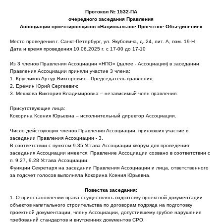
Протокол № 1532-ПА
очередного заседания Правления
Ассоциации проектировщиков «Национальное Проектное Объединение»
Место проведения г. Санкт-Петербург, ул. Якубовича, д. 24, лит. А, пом. 19-Н
Дата и время проведения 10.06.2025 г. с 17-00 до 17-10
Из 3 членов Правления Ассоциации «НПО» (далее - Ассоциация) в заседании
Правления Ассоциации приняли участие 3 члена:
1. Кругликов Артур Викторович – Председатель правления;
2. Еремин Юрий Сергеевич;
3. Мешкова Виктория Владимировна – независимый член правления.
Присутствующие лица:
Кокорина Ксения Юрьевна – исполнительный директор Ассоциации.
Число действующих членов Правления Ассоциации, принявших участие в
заседании Правления Ассоциации - 3.
В соответствии с пунктом 9.35 Устава Ассоциации кворум для проведения
заседания Ассоциации имеется. Правление Ассоциации созвано в соответствии с
п. 9.27, 9.28 Устава Ассоциации.
Функции Секретаря на заседании Правления Ассоциации и лица, ответственного
за подсчет голосов выполняла Кокорина Ксения Юрьевна.
Повестка заседания:
1. О приостановлении права осуществлять подготовку проектной документации
объектов капитального строительства по договорам подряда на подготовку
проектной документации, члену Ассоциации, допустившему грубое нарушение
требований стандартов и внутренних документов СРО.