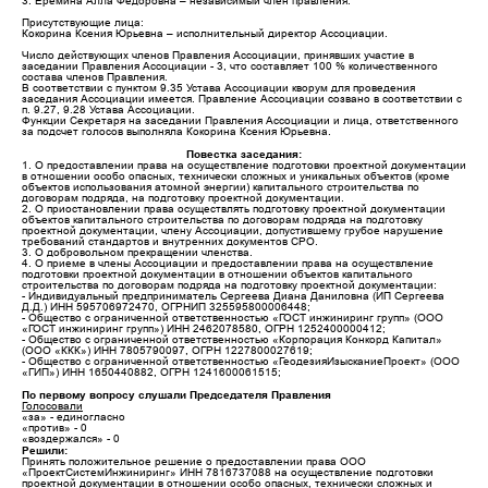
3. Еремина Алла Федоровна – независимый член правления.
Присутствующие лица:
Кокорина Ксения Юрьевна – исполнительный директор Ассоциации.
Число действующих членов Правления Ассоциации, принявших участие в
заседании Правления Ассоциации - 3, что составляет 100 % количественного
состава членов Правления.
В соответствии с пунктом 9.35 Устава Ассоциации кворум для проведения
заседания Ассоциации имеется. Правление Ассоциации созвано в соответствии с
п. 9.27, 9.28 Устава Ассоциации.
Функции Секретаря на заседании Правления Ассоциации и лица, ответственного
за подсчет голосов выполняла Кокорина Ксения Юрьевна.
Повестка заседания:
1. О предоставлении права на осуществление подготовки проектной документации
в отношении особо опасных, технически сложных и уникальных объектов (кроме
объектов использования атомной энергии) капитального строительства по
договорам подряда, на подготовку проектной документации.
2. О приостановлении права осуществлять подготовку проектной документации
объектов капитального строительства по договорам подряда на подготовку
проектной документации, члену Ассоциации, допустившему грубое нарушение
требований стандартов и внутренних документов СРО.
3. О добровольном прекращении членства.
4. О приеме в члены Ассоциации и предоставлении права на осуществление
подготовки проектной документации в отношении объектов капитального
строительства по договорам подряда на подготовку проектной документации:
- Индивидуальный предприниматель Сергеева Диана Даниловна (ИП Сергеева
Д.Д.) ИНН 595706972470, ОГРНИП 325595800006448;
- Общество с ограниченной ответственностью «ГОСТ инжиниринг групп» (ООО
«ГОСТ инжиниринг групп») ИНН 2462078580, ОГРН 1252400000412;
- Общество с ограниченной ответственностью «Корпорация Конкорд Капитал»
(ООО «ККК») ИНН 7805790097, ОГРН 1227800027619;
- Общество с ограниченной ответственностью «ГеодезияИзысканиеПроект» (ООО
«ГИП») ИНН 1650440882, ОГРН 1241600061515;
По первому вопросу слушали Председателя Правления
Голосовали
«за» - единогласно
«против» - 0
«воздержался» - 0
Решили:
Принять положительное решение о предоставлении права ООО
«ПроектСистемИнжиниринг» ИНН 7816737088 на осуществление подготовки
проектной документации в отношении особо опасных, технически сложных и