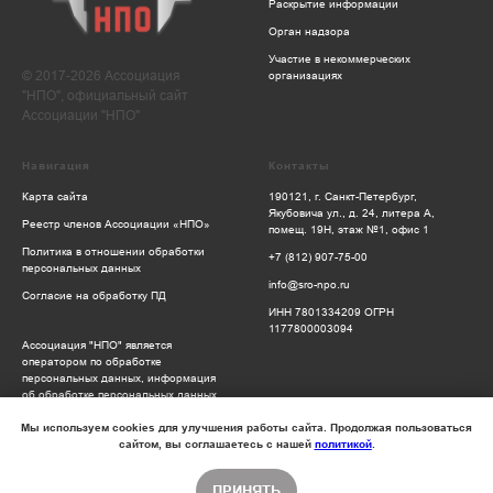
Раскрытие информации
Орган надзора
Участие в некоммерческих
© 2017-2026 Ассоциация
организациях
"НПО", официальный сайт
Ассоциации "НПО"
Навигация
Контакты
Карта сайта
190121, г. Санкт-Петербург,
Якубовича ул., д. 24, литера А,
Реестр членов Ассоциации «НПО»
помещ. 19Н, этаж №1, офис 1
Политика в отношении обработки
+7 (812) 907-75-00
персональных данных
info@sro-npo.ru
Согласие на обработку ПД
ИНН 7801334209 ОГРН
1177800003094
Ассоциация "НПО" является
оператором по обработке
персональных данных, информация
об обработке персональных данных
и сведения о реализуемых
требованиях к защите персональных
Мы используем cookies для улучшения работы сайта. Продолжая пользоваться
данных отражены в Политике
сайтом, вы соглашаетесь с нашей
политикой
.
обработки персональных данных
ПРИНЯТЬ