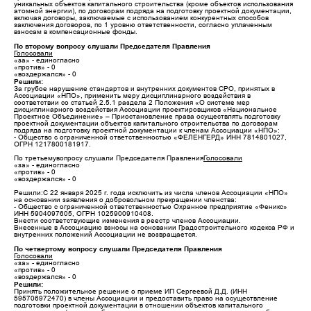
уникальных объектов капитального строительства (кроме объектов использования
атомной энергии), по договорам подряда на подготовку проектной документации,
включая договоры, заключаемые с использованием конкурентных способов
заключения договоров, по 1 уровню ответственности, согласно уплаченным
взносам в компенсационные фонды.
По второму вопросу слушали Председателя Правления
Голосовали
«за» - единогласно
«против» - 0
«воздержался» - 0
Решили:
За грубое нарушение стандартов и внутренних документов СРО, принятых в
Ассоциации «НПО», применить меру дисциплинарного воздействия в
соответствии со статьей 2.5.1 раздела 2 Положения «О системе мер
дисциплинарного воздействия Ассоциации проектировщиков «Национальное
Проектное Объединение» – Приостановление права осуществлять подготовку
проектной документации объектов капитального строительства по договорам
подряда на подготовку проектной документации к членам Ассоциации «НПО»:
- Общество с ограниченной ответственностью «ФЕЛЕНГЕРД» ИНН 7814801027,
ОГРН 1217800181917.
По третьемувопросу слушали Председателя Правления
Голосовали
«за» - единогласно
«против» - 0
«воздержался» - 0
Решили:С 22 января 2025 г. года исключить из числа членов Ассоциации «НПО»
на основании заявления о добровольном прекращении членства:
- Общество с ограниченной ответственностью Охранное предприятие «Феникс»
ИНН 5904097605, ОГРН 1025900910408.
Внести соответствующие изменения в реестр членов Ассоциации.
Внесенные в Ассоциацию взносы на основании Градостроительного кодекса РФ и
внутренних положений Ассоциации не возвращается.
По четвертому вопросу слушали Председателя Правления
Голосовали
«за» - единогласно
«против» - 0
«воздержался» - 0
Решили:
Принять положительное решение о приеме ИП Сергеевой Д.Д. (ИНН
595706972470) в члены Ассоциации и предоставить право на осуществление
подготовки проектной документации в отношении объектов капитального