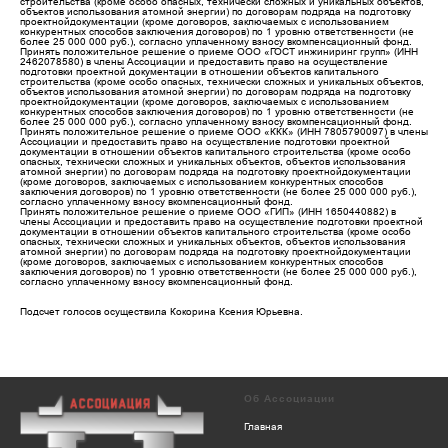
строительства (кроме особо опасных, технически сложных и уникальных объектов,
объектов использования атомной энергии) по договорам подряда на подготовку
проектнойдокументации (кроме договоров, заключаемых с использованием
конкурентных способов заключения договоров) по 1 уровню ответственности (не
более 25 000 000 руб.), согласно уплаченному взносу вкомпенсационный фонд.
Принять положительное решение о приеме ООО «ГОСТ инжиниринг групп» (ИНН
2462078580) в члены Ассоциации и предоставить право на осуществление
подготовки проектной документации в отношении объектов капитального
строительства (кроме особо опасных, технически сложных и уникальных объектов,
объектов использования атомной энергии) по договорам подряда на подготовку
проектнойдокументации (кроме договоров, заключаемых с использованием
конкурентных способов заключения договоров) по 1 уровню ответственности (не
более 25 000 000 руб.), согласно уплаченному взносу вкомпенсационный фонд.
Принять положительное решение о приеме ООО «ККК» (ИНН 7805790097) в члены
Ассоциации и предоставить право на осуществление подготовки проектной
документации в отношении объектов капитального строительства (кроме особо
опасных, технически сложных и уникальных объектов, объектов использования
атомной энергии) по договорам подряда на подготовку проектнойдокументации
(кроме договоров, заключаемых с использованием конкурентных способов
заключения договоров) по 1 уровню ответственности (не более 25 000 000 руб.),
согласно уплаченному взносу вкомпенсационный фонд.
Принять положительное решение о приеме ООО «ГИП» (ИНН 1650440882) в
члены Ассоциации и предоставить право на осуществление подготовки проектной
документации в отношении объектов капитального строительства (кроме особо
опасных, технически сложных и уникальных объектов, объектов использования
атомной энергии) по договорам подряда на подготовку проектнойдокументации
(кроме договоров, заключаемых с использованием конкурентных способов
заключения договоров) по 1 уровню ответственности (не более 25 000 000 руб.),
согласно уплаченному взносу вкомпенсационный фонд.
Подсчет голосов осуществила Кокорина Ксения Юрьевна.
Об Ассоциации
Главная