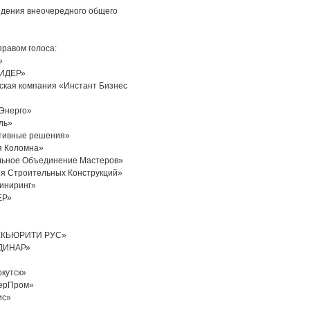
ведения внеочередного общего
равом голоса:
»
ЛИДЕР»
кая компания «Инстант Бизнес
Энерго»
ль»
ктивные решения»
я Коломна»
льное Объединение Мастеров»
я Строительных Конструкций»
иниринг»
ЕР»
СЕКЬЮРИТИ РУС»
РДИНАР»
кутск»
терПром»
ис»