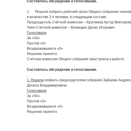
Состоялось обсуждение и голосование.
1. Решили избрать рабочий орган Общего собрания членов
в количестве 2-х человек, в следующем составе:
Председатель Счётной комиссии – Кругликов Артур Викторов
Член Счетной комиссии – Воеводин Денис Игоревич
Голосовали
За «50»
Против «0»
Воздержавшиеся «0»
Решение принято.
Счётная комиссия Общего собрания приступила к работе.
Состоялось обсуждение и голосование.
1. Решили
избрать председателем собрания Зайцева Андрея 
Дениса Владимировича.
Голосовали
За «50»
Против «0»
Воздержавшиеся «0»
Решение принято.