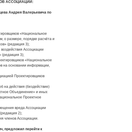
НОВ АССОЦИАЦИИ:
цева Андрея Валерьевича по
ктировщиков «Национальное
м, о размере, порядке расчёта и
ов» (редакция 3);
 воздействия Ассоциации
(редакция 3);
оектировщиков «Национальное
ов на основании информации,
оциацией Проектировщиков
б на действия (бездействие)
ктное Объединение» и иных
Национальное Проектное
мещения вреда Ассоциации
редакция 2);
ия членов Ассоциации.
ч, предложил перейти к