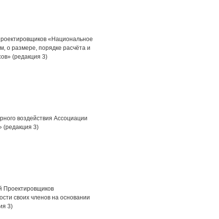
Проектировщиков «Национальное
м, о размере, порядке расчёта и
сов» (редакция 3)
рного воздействия Ассоциации
(редакция 3)
й Проектировщиков
сти своих членов на основании
ия 3)