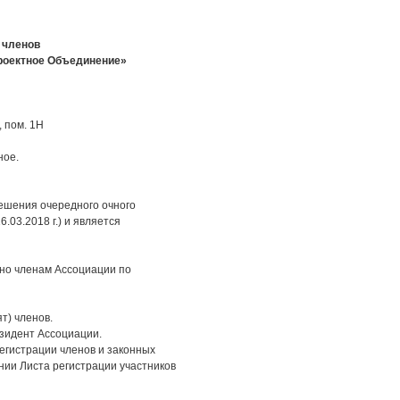
 членов
роектное Объединение»
, пом. 1Н
ное.
ешения очередного очного
03.2018 г.) и является
но членам Ассоциации по
т) членов.
зидент Ассоциации.
егистрации членов и законных
ании Листа регистрации участников