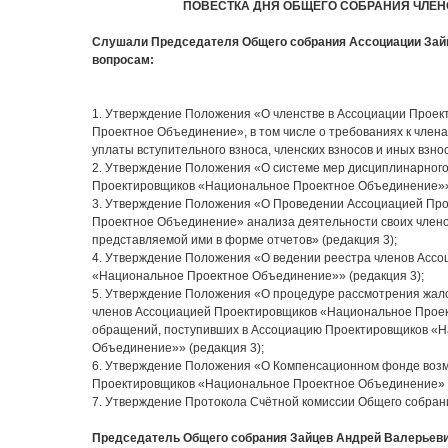
ПОВЕСТКА ДНЯ ОБЩЕГО СОБРАНИЯ ЧЛЕ
Слушали Председателя Общего собрания Ассоциации Зай
вопросам:
1. Утверждение Положения «О членстве в Ассоциации Прое
Проектное Объединение», в том числе о требованиях к члена
уплаты вступительного взноса, членских взносов и иных взнос
2. Утверждение Положения «О системе мер дисциплинарного
Проектировщиков «Национальное Проектное Объединение»» 
3. Утверждение Положения «О Проведении Ассоциацией Пр
Проектное Объединение» анализа деятельности своих член
представляемой ими в форме отчетов» (редакция 3);
4. Утверждение Положения «О ведении реестра членов Асс
«Национальное Проектное Объединение»» (редакция 3);
5. Утверждение Положения «О процедуре рассмотрения жало
членов Ассоциацией Проектировщиков «Национальное Прое
обращений, поступивших в Ассоциацию Проектировщиков «
Объединение»» (редакция 3);
6. Утверждение Положения «О Компенсационном фонде воз
Проектировщиков «Национальное Проектное Объединение» (
7. Утверждение Протокола Счётной комиссии Общего собран
Председатель Общего собрания Зайцев Андрей Валерьеви