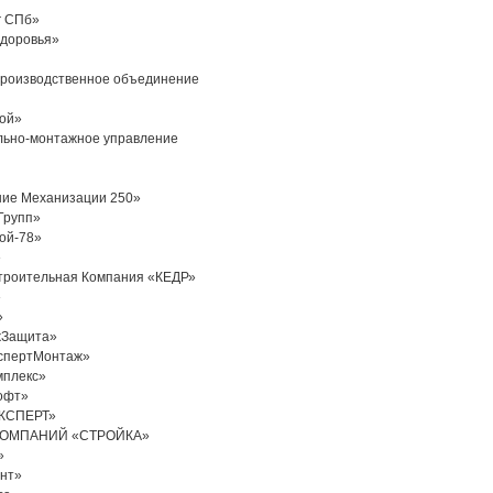
г СПб»
здоровья»
производственное объединение
рой»
льно-монтажное управление
ние Механизации 250»
Групп»
ой-78»
»
троительная Компания «КЕДР»
»
»
жЗащита»
кспертМонтаж»
мплекс»
офт»
ЭКСПЕРТ»
А КОМПАНИЙ «СТРОЙКА»
»
нт»