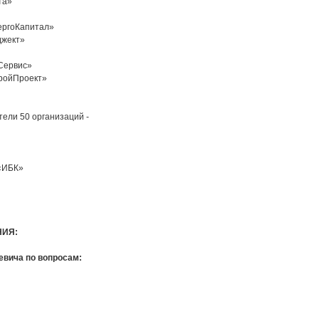
та»
ергоКапитал»
джект»
Сервис»
ройПроект»
тели 50 организаций -
 «ИБК»
НИЯ:
вича по вопросам: