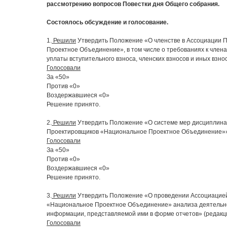
рассмотрению вопросов Повестки дня Общего собрания.
Состоялось обсуждение и голосование.
1.
Решили
Утвердить Положение «О членстве в Ассоциации 
Проектное Объединение», в том числе о требованиях к члена
уплаты вступительного взноса, членских взносов и иных взно
Голосовали
За «50»
Против «0»
Воздержавшиеся «0»
Решение принято.
2.
Решили
Утвердить Положение «О системе мер дисциплина
Проектировщиков «Национальное Проектное Объединение»» 
Голосовали
За «50»
Против «0»
Воздержавшиеся «0»
Решение принято.
3.
Решили
Утвердить Положение «О проведении Ассоциацие
«Национальное Проектное Объединение» анализа деятельно
информации, представляемой ими в форме отчетов» (редакц
Голосовали